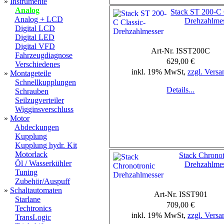
»
Instrumente
Analog
Stack ST 200-C 
Analog + LCD
Drehzahlme
Digital LCD
Digital LED
Digital VFD
Art-Nr. ISST200C
Fahrzeugdiagnose
629,00 €
Verschiedenes
inkl. 19% MwSt,
zzgl. Versa
»
Montageteile
Schnellkupplungen
Details...
Schrauben
Seilzugverteiler
Wigginsverschluss
»
Motor
Abdeckungen
Kupplung
Kupplung hydr. Kit
Motorlack
Stack Chronot
Öl / Wasserkühler
Drehzahlme
Tuning
Zubehör/Auspuff
»
Schaltautomaten
Art-Nr. ISST901
Starlane
709,00 €
Techtronics
inkl. 19% MwSt,
zzgl. Versa
TransLogic