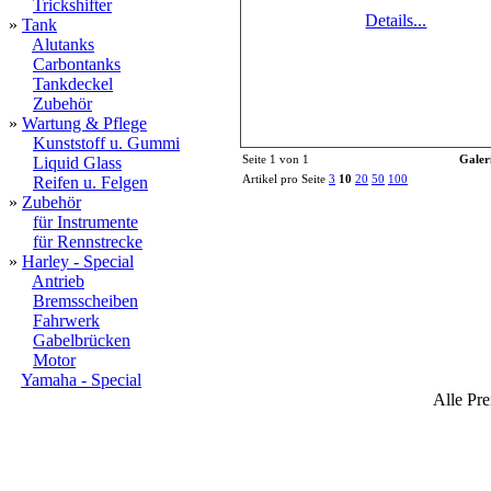
Trickshifter
Details...
»
Tank
Alutanks
Carbontanks
Tankdeckel
Zubehör
»
Wartung & Pflege
Kunststoff u. Gummi
Seite 1 von 1
Galer
Liquid Glass
Artikel pro Seite
3
10
20
50
100
Reifen u. Felgen
»
Zubehör
für Instrumente
für Rennstrecke
»
Harley - Special
Antrieb
Bremsscheiben
Fahrwerk
Gabelbrücken
Motor
Yamaha - Special
Alle Pre