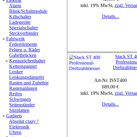
»
Elektrik
inkl. 19% MwSt,
zzgl. Versa
Alarm
Blink/Schaltmodule
Details...
Killschalter
Ladegeräte
Spezialschalter
Steckverbinder
»
Fahrwerk
Federelemente
Felgen u. Räder
Gabelbrücken
Stack ST 
»
Kennzeichenhalter
Professiona
Kettenspanner
Drehzahlme
Lenker
Lenkungsdämpfer
Art-Nr. ISST400
Rasten und Zubehör
689,00 €
Rastenanlagen
inkl. 19% MwSt,
zzgl. Versa
Reifen
Schwingen
Details...
Seitenständer
Sitzplatten
»
Gadgets
Absolut crazy !
Elektronik
Uhren