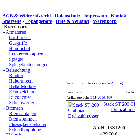
AGB & Widerrufsrecht
·
Datenschutz
·
Impressum
·
Kontakt
Startseite
·
Topangebote
·
Hilfe & Versand
·
Warenkorb
Kategorien
»
Armaturen
Griffhülsen
Gasgriffe
Handhebel
Lenkerendkappen
Spiegel
Spiegelabdeckungen
»
Beleuchtung
Blinker
Halterungen
Sie sind hier:
Instrumente
»
Analog
Hella-Module
Kennzeichen
Seite 1 von 1
Galer
Rücklichter
Artikel pro Seite
3
10
20
50
100
Scheinwerfer
Stack ST 200 C
»
Bremsen
Drehzahlme
Bremsanlagen
Bremspumpen
Flüssigkeitsbehälter
Art-Nr. ISST200
Schnellkupplung
429,00 €