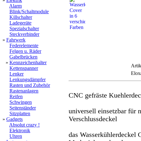
»
Elektrik
Alarm
Blink/Schaltmodule
Killschalter
Ladegeräte
Spezialschalter
Steckverbinder
»
Fahrwerk
Federelemente
Felgen u. Räder
Gabelbrücken
»
Kennzeichenhalter
Artik
Kettenspanner
Elox
Lenker
Lenkungsdämpfer
Rasten und Zubehör
Rastenanlagen
CNC gefräste Kuehlerde
Reifen
Schwingen
Seitenständer
universell einsetzbar für
Sitzplatten
Verschlussdeckel
»
Gadgets
Absolut crazy !
Elektronik
das Wasserkühlerdeckel C
Uhren