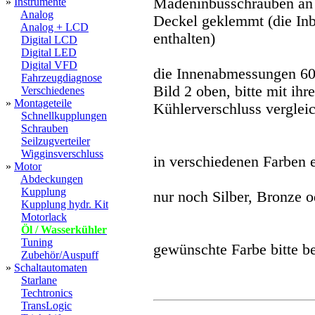
Madeninbusschrauben an 
»
Instrumente
Analog
Deckel geklemmt (die In
Analog + LCD
enthalten)
Digital LCD
Digital LED
Digital VFD
die Innenabmessungen 60
Fahrzeugdiagnose
Bild 2 oben, bitte mit ihr
Verschiedenes
»
Montageteile
Kühlerverschluss verglei
Schnellkupplungen
Schrauben
Seilzugverteiler
Wigginsverschluss
in verschiedenen Farben el
»
Motor
Abdeckungen
Kupplung
nur noch Silber, Bronze 
Kupplung hydr. Kit
Motorlack
Öl / Wasserkühler
Tuning
gewünschte Farbe bitte b
Zubehör/Auspuff
»
Schaltautomaten
Starlane
Techtronics
TransLogic