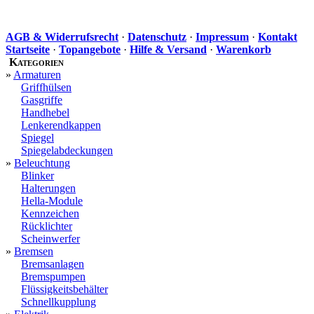
AGB & Widerrufsrecht
·
Datenschutz
·
Impressum
·
Kontakt
Startseite
·
Topangebote
·
Hilfe & Versand
·
Warenkorb
Kategorien
»
Armaturen
Griffhülsen
Gasgriffe
Handhebel
Lenkerendkappen
Spiegel
Spiegelabdeckungen
»
Beleuchtung
Blinker
Halterungen
Hella-Module
Kennzeichen
Rücklichter
Scheinwerfer
»
Bremsen
Bremsanlagen
Bremspumpen
Flüssigkeitsbehälter
Schnellkupplung