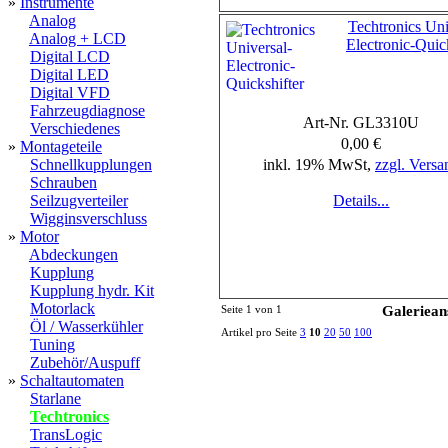
»
Instrumente
Analog
Techtronics Uni
Analog + LCD
Electronic-Quic
Digital LCD
Digital LED
Digital VFD
Fahrzeugdiagnose
Art-Nr. GL3310U
Verschiedenes
0,00 €
»
Montageteile
Schnellkupplungen
inkl. 19% MwSt,
zzgl. Versa
Schrauben
Seilzugverteiler
Details...
Wigginsverschluss
»
Motor
Abdeckungen
Kupplung
Kupplung hydr. Kit
Motorlack
Seite 1 von 1
Galeriean
Öl / Wasserkühler
Artikel pro Seite
3
10
20
50
100
Tuning
Zubehör/Auspuff
»
Schaltautomaten
Starlane
Techtronics
TransLogic