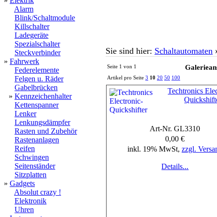
»
Elektrik
Alarm
Blink/Schaltmodule
Killschalter
Ladegeräte
Spezialschalter
Sie sind hier:
Schaltautomaten
Steckverbinder
»
Fahrwerk
Seite 1 von 1
Galeriean
Federelemente
Felgen u. Räder
Artikel pro Seite
3
10
20
50
100
Gabelbrücken
Techtronics Ele
»
Kennzeichenhalter
Quickshift
Kettenspanner
Lenker
Lenkungsdämpfer
Art-Nr. GL3310
Rasten und Zubehör
0,00 €
Rastenanlagen
Reifen
inkl. 19% MwSt,
zzgl. Versa
Schwingen
Seitenständer
Details...
Sitzplatten
»
Gadgets
Absolut crazy !
Elektronik
Uhren