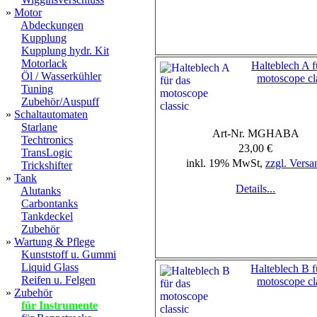
»
Motor
Abdeckungen
Kupplung
Kupplung hydr. Kit
Motorlack
Halteblech A f
Öl / Wasserkühler
motoscope cl
Tuning
Zubehör/Auspuff
»
Schaltautomaten
Starlane
Art-Nr. MGHABA
Techtronics
23,00 €
TransLogic
inkl. 19% MwSt,
zzgl. Versa
Trickshifter
»
Tank
Details...
Alutanks
Carbontanks
Tankdeckel
Zubehör
»
Wartung & Pflege
Kunststoff u. Gummi
Liquid Glass
Halteblech B f
Reifen u. Felgen
motoscope cl
»
Zubehör
für Instrumente