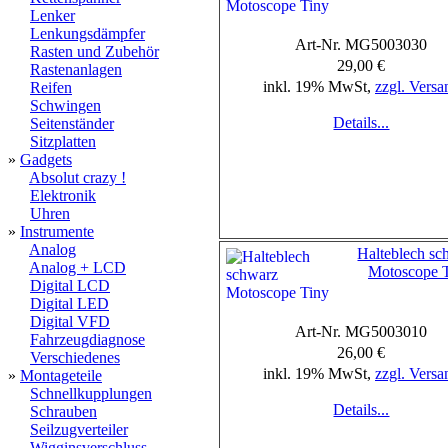
Lenker
Lenkungsdämpfer
Art-Nr. MG5003030
Rasten und Zubehör
29,00 €
Rastenanlagen
inkl. 19% MwSt,
zzgl. Versa
Reifen
Schwingen
Details...
Seitenständer
Sitzplatten
»
Gadgets
Absolut crazy !
Elektronik
Uhren
»
Instrumente
Analog
Halteblech sc
Analog + LCD
Motoscope 
Digital LCD
Digital LED
Digital VFD
Art-Nr. MG5003010
Fahrzeugdiagnose
26,00 €
Verschiedenes
inkl. 19% MwSt,
zzgl. Versa
»
Montageteile
Schnellkupplungen
Details...
Schrauben
Seilzugverteiler
Wigginsverschluss