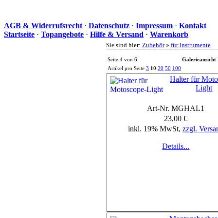
AGB & Widerrufsrecht
·
Datenschutz
·
Impressum
·
Kontakt
Startseite
·
Topangebote
·
Hilfe & Versand
·
Warenkorb
Sie sind hier:
Zubehör
»
für Instrumente
Seite 4 von 6
Galerieansicht
Artikel pro Seite
3
10
20
50
100
Halter für Mot
Light
Art-Nr. MGHAL1
23,00 €
inkl. 19% MwSt,
zzgl. Versa
Details...