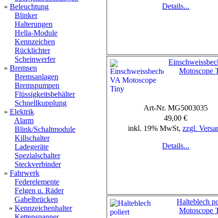
Details...
»
Beleuchtung
Blinker
Halterungen
Hella-Module
Kennzeichen
Rücklichter
Scheinwerfer
Einschweissbe
»
Bremsen
Motoscope 
Bremsanlagen
Bremspumpen
Flüssigkeitsbehälter
Schnellkupplung
Art-Nr. MG5003035
»
Elektrik
49,00 €
Alarm
inkl. 19% MwSt,
zzgl. Versa
Blink/Schaltmodule
Killschalter
Details...
Ladegeräte
Spezialschalter
Steckverbinder
»
Fahrwerk
Federelemente
Felgen u. Räder
Gabelbrücken
Halteblech po
»
Kennzeichenhalter
Motoscope 
Kettenspanner