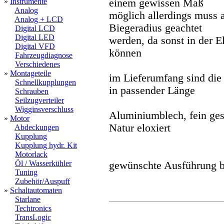
»
Instrumente
einem gewissen Maß
Analog
möglich allerdings muss 
Analog + LCD
Biegeradius geachtet
Digital LCD
Digital LED
werden, da sonst in der E
Digital VFD
können
Fahrzeugdiagnose
Verschiedenes
»
Montageteile
im Lieferumfang sind die
Schnellkupplungen
in passender Länge
Schrauben
Seilzugverteiler
Wigginsverschluss
Aluminiumblech, fein ges
»
Motor
Natur eloxiert
Abdeckungen
Kupplung
Kupplung hydr. Kit
Motorlack
Öl / Wasserkühler
gewünschte Ausführung bi
Tuning
Zubehör/Auspuff
»
Schaltautomaten
Starlane
Techtronics
TransLogic