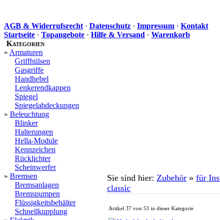
AGB & Widerrufsrecht
·
Datenschutz
·
Impressum
·
Kontakt
Startseite
·
Topangebote
·
Hilfe & Versand
·
Warenkorb
Kategorien
»
Armaturen
Griffhülsen
Gasgriffe
Handhebel
Lenkerendkappen
Spiegel
Spiegelabdeckungen
»
Beleuchtung
Blinker
Halterungen
Hella-Module
Kennzeichen
Rücklichter
Scheinwerfer
»
Bremsen
Sie sind hier:
Zubehör
»
für In
Bremsanlagen
classic
Bremspumpen
Flüssigkeitsbehälter
Artikel 37 von 53 in dieser Kategorie
Schnellkupplung