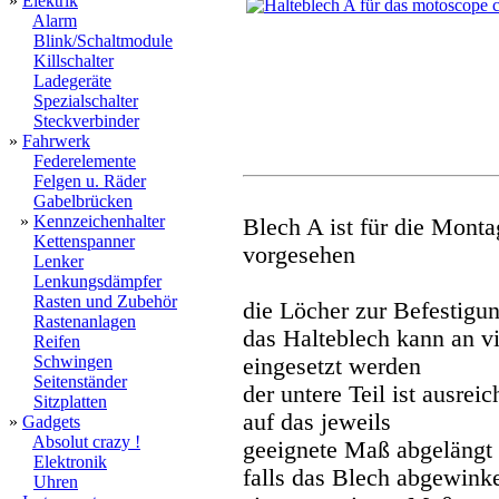
»
Elektrik
Alarm
Blink/Schaltmodule
Killschalter
Ladegeräte
Spezialschalter
Steckverbinder
»
Fahrwerk
Federelemente
Felgen u. Räder
Gabelbrücken
»
Kennzeichenhalter
Blech A ist für die Mont
Kettenspanner
vorgesehen
Lenker
Lenkungsdämpfer
Rasten und Zubehör
die Löcher zur Befestigu
Rastenanlagen
das Halteblech kann an vi
Reifen
Schwingen
eingesetzt werden
Seitenständer
der untere Teil ist ausre
Sitzplatten
auf das jeweils
»
Gadgets
Absolut crazy !
geeignete Maß abgelängt
Elektronik
falls das Blech abgewinkel
Uhren