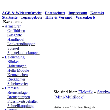
AGB & Widerrufsrecht
·
Datenschutz
·
Impressum
·
Kontakt
Startseite
·
Topangebote
·
Hilfe & Versand
·
Warenkorb
Kategorien
»
Armaturen
Griffhülsen
Gasgriffe
Handhebel
Lenkerendkappen
Spiegel
Spiegelabdeckungen
»
Beleuchtung
Blinker
Halterungen
Hella-Module
Kennzeichen
Rücklichter
Scheinwerfer
»
Bremsen
Sie sind hier:
Elektrik
»
Steckv
Bremsanlagen
"Mini-Multilock"
Bremspumpen
Flüssigkeitsbehälter
Schnellkupplung
Artikel 2 von 10 in dieser Kategorie