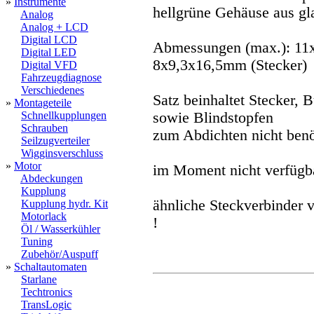
»
Instrumente
hellgrüne Gehäuse aus gl
Analog
Analog + LCD
Digital LCD
Abmessungen (max.): 11
Digital LED
8x9,3x16,5mm (Stecker)
Digital VFD
Fahrzeugdiagnose
Verschiedenes
Satz beinhaltet Stecker,
»
Montageteile
Schnellkupplungen
sowie Blindstopfen
Schrauben
zum Abdichten nicht benö
Seilzugverteiler
Wigginsverschluss
»
Motor
im Moment nicht verfügba
Abdeckungen
Kupplung
ähnliche Steckverbinder
Kupplung hydr. Kit
Motorlack
!
Öl / Wasserkühler
Tuning
Zubehör/Auspuff
»
Schaltautomaten
Starlane
Techtronics
TransLogic