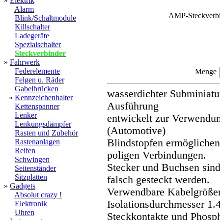
»
Elektrik
Alarm
AMP-Steckverbin
Blink/Schaltmodule
Killschalter
Ladegeräte
Spezialschalter
Steckverbinder
»
Fahrwerk
Federelemente
Menge
Felgen u. Räder
Gabelbrücken
wasserdichter Subminiatu
»
Kennzeichenhalter
Ausführung
Kettenspanner
Lenker
entwickelt zur Verwendun
Lenkungsdämpfer
(Automotive)
Rasten und Zubehör
Blindstopfen ermöglichen 
Rastenanlagen
Reifen
poligen Verbindungen.
Schwingen
Stecker und Buchsen sind
Seitenständer
Sitzplatten
falsch gesteckt werden.
»
Gadgets
Verwendbare Kabelgröße
Absolut crazy !
Isolationsdurchmesser 1.
Elektronik
Uhren
Steckkontakte und Phosp