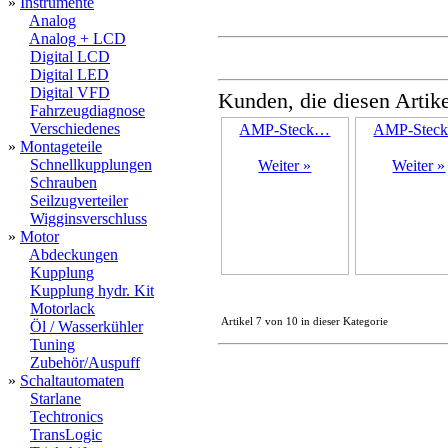
»
Instrumente
Analog
Analog + LCD
Digital LCD
Digital LED
Digital VFD
Kunden, die diesen Artike
Fahrzeugdiagnose
Verschiedenes
AMP-Steck…
AMP-Stec
»
Montageteile
Schnellkupplungen
Weiter »
Weiter »
Schrauben
Seilzugverteiler
Wigginsverschluss
»
Motor
Abdeckungen
Kupplung
Kupplung hydr. Kit
Motorlack
Artikel 7 von 10 in dieser Kategorie
Öl / Wasserkühler
Tuning
Zubehör/Auspuff
»
Schaltautomaten
Starlane
Techtronics
TransLogic