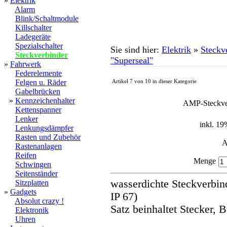
»
Elektrik
Alarm
Blink/Schaltmodule
Killschalter
Ladegeräte
Spezialschalter
Sie sind hier:
Elektrik
»
Steckv
Steckverbinder
"Superseal"
»
Fahrwerk
Federelemente
Felgen u. Räder
Artikel 7 von 10 in dieser Kategorie
Gabelbrücken
»
Kennzeichenhalter
AMP-Steckver
Kettenspanner
Lenker
inkl. 1
Lenkungsdämpfer
Rasten und Zubehör
A
Rastenanlagen
Reifen
Menge
Schwingen
Seitenständer
wasserdichte Steckverbinde
Sitzplatten
»
Gadgets
IP 67)
Absolut crazy !
Satz beinhaltet Stecker,
Elektronik
Uhren