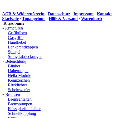
AGB & Widerrufsrecht
·
Datenschutz
·
Impressum
·
Kontakt
Startseite
·
Topangebote
·
Hilfe & Versand
·
Warenkorb
Kategorien
»
Armaturen
Griffhülsen
Gasgriffe
Handhebel
Lenkerendkappen
Spiegel
Spiegelabdeckungen
»
Beleuchtung
Blinker
Halterungen
Hella-Module
Kennzeichen
Rücklichter
Scheinwerfer
»
Bremsen
Bremsanlagen
Bremspumpen
Flüssigkeitsbehälter
Schnellkupplung