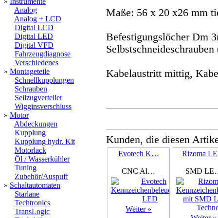
»
Instrumente
Analog
Maße: 56 x 20 x26 mm ti
Analog + LCD
Digital LCD
Befestigungslöcher Dm 
Digital LED
Digital VFD
Selbstschneideschrauben (
Fahrzeugdiagnose
Verschiedenes
»
Montageteile
Kabelaustritt mittig, Kab
Schnellkupplungen
Schrauben
Seilzugverteiler
Wigginsverschluss
»
Motor
Abdeckungen
Kupplung
Kunden, die diesen Artike
Kupplung hydr. Kit
Motorlack
Evotech K…
Rizoma L
Öl / Wasserkühler
Tuning
CNC Al…
SMD LE
Zubehör/Auspuff
»
Schaltautomaten
Starlane
Techtronics
Weiter »
TransLogic
Weiter »