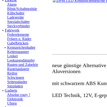
»
Elektrik
Alarm
Blink/Schaltmodule
Killschalter
Ladegeräte
Spezialschalter
Steckverbinder
»
Fahrwerk
Federelemente
Felgen u. Räder
Gabelbrücken
»
Kennzeichenhalter
Kettenspanner
Lenker
Lenkungsdämpfer
Rasten und Zubehör
neue günstige Alternativ
Rastenanlagen
Aluversionen
Reifen
Schwingen
Seitenständer
mit schwarzem ABS Kuns
Sitzplatten
»
Gadgets
LED Technik, 12V, E-gepr
Absolut crazy !
Elektronik
Uhren