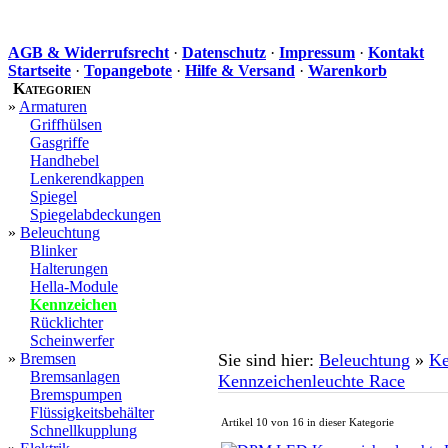
AGB & Widerrufsrecht
·
Datenschutz
·
Impressum
·
Kontakt
Startseite
·
Topangebote
·
Hilfe & Versand
·
Warenkorb
Kategorien
»
Armaturen
Griffhülsen
Gasgriffe
Handhebel
Lenkerendkappen
Spiegel
Spiegelabdeckungen
»
Beleuchtung
Blinker
Halterungen
Hella-Module
Kennzeichen
Rücklichter
Scheinwerfer
»
Bremsen
Sie sind hier:
Beleuchtung
»
Ke
Bremsanlagen
Kennzeichenleuchte Race
Bremspumpen
Flüssigkeitsbehälter
Artikel 10 von 16 in dieser Kategorie
Schnellkupplung