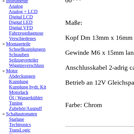
00***
»
Instrumente
Analog
Analog + LCD
Digital LCD
Maße:
Digital LED
Digital VFD
Fahrzeugdiagnose
Kopf Dm 13mm x 16mm l
Verschiedenes
»
Montageteile
Schnellkupplungen
Gewinde M6 x 15mm lang
Schrauben
Seilzugverteiler
Wigginsverschluss
Anschlusskabel 2-adrig c
»
Motor
Abdeckungen
Kupplung
Betrieb an 12V Gleichsp
Kupplung hydr. Kit
Motorlack
Öl / Wasserkühler
Tuning
Farbe: Chrom
Zubehör/Auspuff
»
Schaltautomaten
Starlane
Techtronics
TransLogic