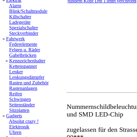
»
Elektrik
Alarm
Blink/Schaltmodule
Killschalter
Ladegeräte
Spezialschalter
Steckverbinder
»
Fahrwerk
Federelemente
Felgen u. Räder
Gabelbrücken
»
Kennzeichenhalter
Kettenspanner
Lenker
Lenkungsdämpfer
Rasten und Zubehör
Rastenanlagen
Reifen
Schwingen
Seitenständer
Nummernschildbeleuchtun
Sitzplatten
und SMD LED-Chip
»
Gadgets
Absolut crazy !
Elektronik
zugelassen für den Stras
Uhren