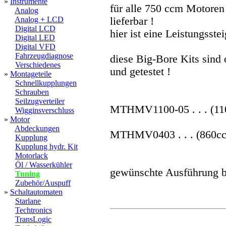
»
Instrumente
für alle 750 ccm Motoren
Analog
Analog + LCD
lieferbar !
Digital LCD
hier ist eine Leistungsst
Digital LED
Digital VFD
Fahrzeugdiagnose
diese Big-Bore Kits sind 
Verschiedenes
und getestet !
»
Montageteile
Schnellkupplungen
Schrauben
Seilzugverteiler
MTHMV1100-05 . . . (110
Wigginsverschluss
»
Motor
Abdeckungen
MTHMV0403 . . . (860ccm
Kupplung
Kupplung hydr. Kit
Motorlack
Öl / Wasserkühler
gewünschte Ausführung bi
Tuning
Zubehör/Auspuff
»
Schaltautomaten
Starlane
Techtronics
TransLogic