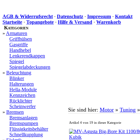
AGB & Widerrufsrecht
·
Datenschutz
·
Impressum
·
Kontakt
Startseite
·
Topangebote
·
Hilfe & Versand
·
Warenkorb
Kategorien
»
Armaturen
Griffhülsen
Gasgriffe
Handhebel
Lenkerendkappen
Spiegel
Spiegelabdeckungen
»
Beleuchtung
Blinker
Halterungen
Hella-Module
Kennzeichen
Rücklichter
Scheinwerfer
Sie sind hier:
Motor
»
Tuning
»
Bremsen
Bremsanlagen
Bremspumpen
Artikel 4 von 19 in dieser Kategorie
Flüssigkeitsbehälter
Schnellkupplung