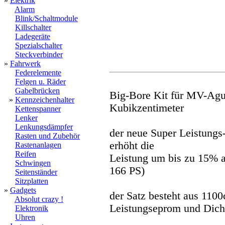
»
Elektrik
Alarm
Blink/Schaltmodule
Killschalter
Ladegeräte
Spezialschalter
Steckverbinder
»
Fahrwerk
Federelemente
Felgen u. Räder
Gabelbrücken
Big-Bore Kit für MV-Agu
»
Kennzeichenhalter
Kubikzentimeter
Kettenspanner
Lenker
Lenkungsdämpfer
der neue Super Leistung
Rasten und Zubehör
erhöht die
Rastenanlagen
Reifen
Leistung um bis zu 15% 
Schwingen
166 PS)
Seitenständer
Sitzplatten
»
Gadgets
der Satz besteht aus 110
Absolut crazy !
Leistungseprom und Dich
Elektronik
Uhren