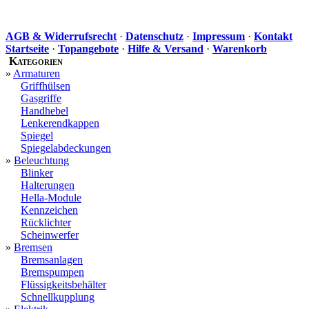
AGB & Widerrufsrecht
·
Datenschutz
·
Impressum
·
Kontakt
Startseite
·
Topangebote
·
Hilfe & Versand
·
Warenkorb
Kategorien
»
Armaturen
Griffhülsen
Gasgriffe
Handhebel
Lenkerendkappen
Spiegel
Spiegelabdeckungen
»
Beleuchtung
Blinker
Halterungen
Hella-Module
Kennzeichen
Rücklichter
Scheinwerfer
»
Bremsen
Bremsanlagen
Bremspumpen
Flüssigkeitsbehälter
Schnellkupplung