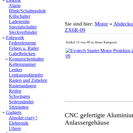
»
Elektrik
Alarm
Blink/Schaltmodule
Killschalter
Ladegeräte
Sie sind hier:
Motor
»
Abdecku
Spezialschalter
ZX6R-09
Steckverbinder
»
Fahrwerk
Federelemente
Artikel 15 von 40 in dieser Kategorie
Felgen u. Räder
Gabelbrücken
»
Kennzeichenhalter
Kettenspanner
Lenker
Lenkungsdämpfer
Rasten und Zubehör
Rastenanlagen
Reifen
Schwingen
Seitenständer
Sitzplatten
»
Gadgets
CNC gefertigte Aluminiu
Absolut crazy !
Anlassergehäuse
Elektronik
Uhren