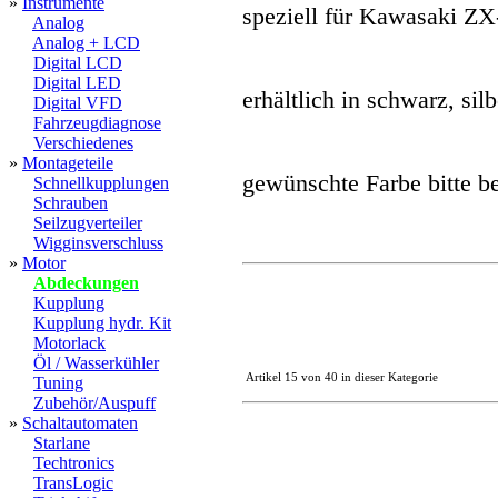
»
Instrumente
speziell für Kawasaki ZX
Analog
Analog + LCD
Digital LCD
Digital LED
erhältlich in schwarz, sil
Digital VFD
Fahrzeugdiagnose
Verschiedenes
»
Montageteile
gewünschte Farbe bitte b
Schnellkupplungen
Schrauben
Seilzugverteiler
Wigginsverschluss
»
Motor
Abdeckungen
Kupplung
Kupplung hydr. Kit
Motorlack
Öl / Wasserkühler
Artikel 15 von 40 in dieser Kategorie
Tuning
Zubehör/Auspuff
»
Schaltautomaten
Starlane
Techtronics
TransLogic