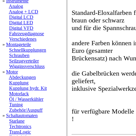
»
Instrumente
Analog
Standard-Eloxalfarben f
Analog + LCD
Digital LCD
braun oder schwarz
Digital LED
und für die Spannschra
Digital VFD
Fahrzeugdiagnose
Verschiedenes
andere Farben können in
»
Montageteile
Euro (gesamter
Schnellkupplungen
Schrauben
Brückensatz) nach Wuns
Seilzugverteiler
Wigginsverschluss
»
Motor
die Gabelbrücken werde
Abdeckungen
geliefert,
Kupplung
inklusive Spezialwerkz
Kupplung hydr. Kit
Motorlack
Öl / Wasserkühler
Tuning
Zubehör/Auspuff
für verfügbare Modelle
»
Schaltautomaten
!
Starlane
Techtronics
TransLogic