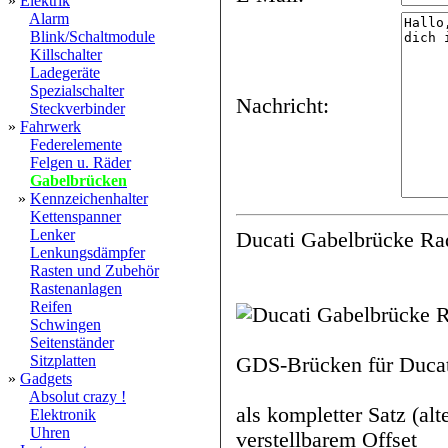
»
Elektrik
Alarm
Blink/Schaltmodule
Killschalter
Ladegeräte
Spezialschalter
Nachricht:
Steckverbinder
»
Fahrwerk
Federelemente
Felgen u. Räder
Gabelbrücken
»
Kennzeichenhalter
Kettenspanner
Lenker
Ducati Gabelbrücke Ra
Lenkungsdämpfer
Rasten und Zubehör
Rastenanlagen
Reifen
Schwingen
Seitenständer
Sitzplatten
GDS-Brücken für Ducat
»
Gadgets
Absolut crazy !
als kompletter Satz (alt
Elektronik
Uhren
verstellbarem Offset