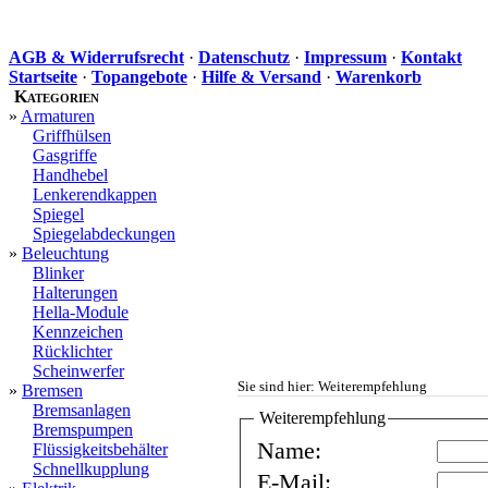
AGB & Widerrufsrecht
·
Datenschutz
·
Impressum
·
Kontakt
Startseite
·
Topangebote
·
Hilfe & Versand
·
Warenkorb
Kategorien
»
Armaturen
Griffhülsen
Gasgriffe
Handhebel
Lenkerendkappen
Spiegel
Spiegelabdeckungen
»
Beleuchtung
Blinker
Halterungen
Hella-Module
Kennzeichen
Rücklichter
Scheinwerfer
Sie sind hier: Weiterempfehlung
»
Bremsen
Bremsanlagen
Weiterempfehlung
Bremspumpen
Name:
Flüssigkeitsbehälter
Schnellkupplung
E-Mail: