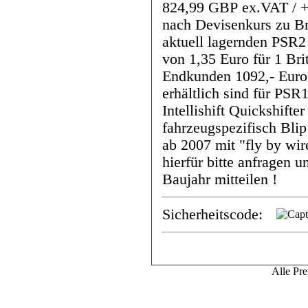
824,99 GBP ex.VAT / +
nach Devisenkurs zu Brit.Pfund) Pre
aktuell lagernden PSR2
von 1,35 Euro für 1 Bri
Endkunden 1092,- Euro ink
erhältlich sind für P
Intellishift Quickshifte
fahrzeugspezifisch Blip Assist ECU, für Yamaha R1/R6
ab 2007 mit "fly by wi
hierfür bitte anfragen 
Baujahr mitteilen !
Sicherheitscode:
Alle Pre