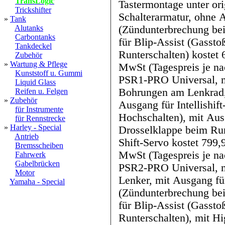
TransLogic
Tastermontage unter ori
Trickshifter
Schalterarmatur, ohne A
»
Tank
(Zündunterbrechung be
Alutanks
Carbontanks
für Blip-Assist (Gasstoß 
Tankdeckel
Runterschalten) kostet 669,99 GBP ex.VAT / + Fracht +
Zubehör
»
Wartung & Pflege
MwSt (Tagespreis je na
Kunststoff u. Gummi
PSR1-PRO Universal, mi
Liquid Glass
Bohrungen am Lenkrad, 
Reifen u. Felgen
»
Zubehör
Ausgang für Intellishift-ECU (Zündunterbrechung beim
für Instrumente
Hochschalten), mit Aus
für Rennstrecke
»
Harley - Special
Drosselklappe beim Run
Antrieb
Shift-Servo kostet 799,99 GBP ex.VAT / + Fracht +
Bremsscheiben
MwSt (Tagespreis je na
Fahrwerk
Gabelbrücken
PSR2-PRO Universal, m
Motor
Lenker, mit Ausgang für
Yamaha - Special
(Zündunterbrechung beim Hochschalten), mit Ausgang
für Blip-Assist (Gasst
Runterschalten), mit High-Power-Shift-Servo kostet