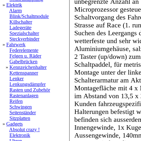
unbegrenzte Anzahl an Schaltvorgängen möglich
»
Elektrik
Microprozessor gesteuer
Alarm
Schaltvorgang des Fahrers Schaltmuster umkehr
Blink/Schaltmodule
Killschalter
Strasse auf Race (1. runter od
Ladegeräte
Suchen des Leergangs d
Spezialschalter
Steckverbinder
wetterfeste und sehr wi
»
Fahrwerk
Aluminiumgehäuse, salzwasserget
Federelemente
2 Taster (up/down) zum
Felgen u. Räder
Gabelbrücken
Schaltpaddel, für metrische 22mm Lenker oder für die
»
Kennzeichenhalter
Montage unter der linke
Kettenspanner
Lenker
Schalterarmatur am Aktuator befindet sich eine ebene
Lenkungsdämpfer
Montagefläche mit 4 x
Rasten und Zubehör
im Abstand von 13,5 x 21mm, mit der er an, vom
Rastenanlagen
Reifen
Kunden fahrzeugspezifi
Schwingen
Halterungen befestigt werden kan
Seitenständer
Sitzplatten
befinden sich ausserd
»
Gadgets
Innengewinde, 1x Kuge
Absolut crazy !
Aussengewinde, 140mm Schaltstange mit
Elektronik
Uhren