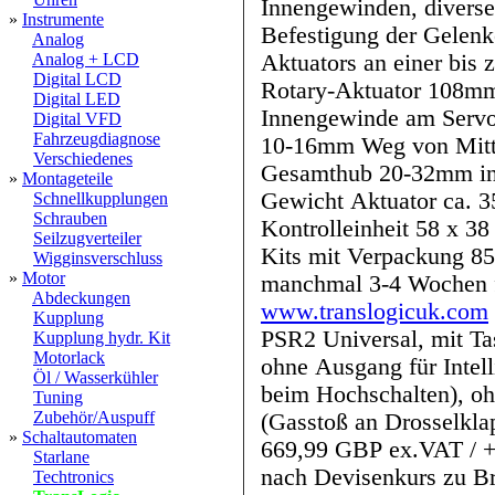
Innengewinden, diverse
»
Instrumente
Befestigung der Gelenke am Servoarm und 
Analog
Aktuators an einer bis zu
Analog + LCD
Digital LCD
Rotary-Aktuator 108m
Digital LED
Innengewinde am Servoa
Digital VFD
Fahrzeugdiagnose
10-16mm Weg von Mittel
Verschiedenes
Gesamthub 20-32mm i
»
Montageteile
Gewicht Aktuator ca. 3
Schnellkupplungen
Schrauben
Kontrolleinheit 58 x 
Seilzugverteiler
Kits mit Verpackung 850gr. Lieferzeit des Her
Wigginsverschluss
»
Motor
Abdeckungen
www.translogicuk.com
erhältliche Versionen und Preise:
Kupplung
PSR2 Universal, mit T
Kupplung hydr. Kit
Motorlack
ohne Ausgang für Intel
Öl / Wasserkühler
beim Hochschalten), oh
Tuning
Zubehör/Auspuff
(Gasstoß an Drosselklappe
»
Schaltautomaten
669,99 GBP ex.VAT / +
Starlane
nach Devisenkurs zu Brit.Pfund
Techtronics