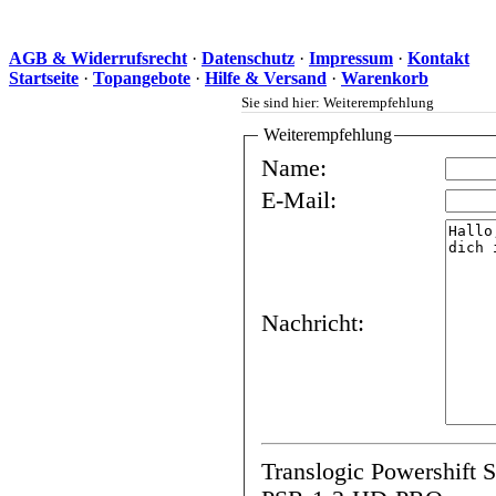
AGB & Widerrufsrecht
·
Datenschutz
·
Impressum
·
Kontakt
Startseite
·
Topangebote
·
Hilfe & Versand
·
Warenkorb
Sie sind hier: Weiterempfehlung
Weiterempfehlung
Name:
E-Mail:
Nachricht:
Translogic Powershift 