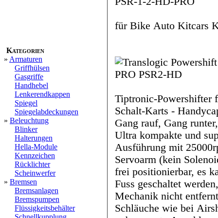
PSR-1-2-HD-PRO
für Bike Auto Kitcars 
Kategorien
»
Armaturen
Griffhülsen
Gasgriffe
Handhebel
Lenkerendkappen
Tiptronic-Powershifter 
Spiegel
Schalt-Karts - Handyc
Spiegelabdeckungen
»
Beleuchtung
Gang rauf, Gang runter,
Blinker
Ultra kompakte und s
Halterungen
Ausführung mit 25000rp
Hella-Module
Kennzeichen
Servoarm (kein Solenoid, Hubm
Rücklichter
frei positionierbar, es
Scheinwerfer
»
Bremsen
Fuss geschaltet werden, 
Bremsanlagen
Mechanik nicht entfernt wird keine Druckb
Bremspumpen
Schläuche wie bei Airs
Flüssigkeitsbehälter
Schnellkupplung