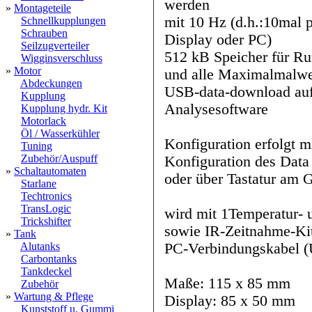
werden
»
Montageteile
mit 10 Hz (d.h.:10mal p
Schnellkupplungen
Schrauben
Display oder PC)
Seilzugverteiler
512 kB Speicher für Ru
Wigginsverschluss
»
Motor
und alle Maximalmalwe
Abdeckungen
USB-data-download auf
Kupplung
Analysesoftware
Kupplung hydr. Kit
Motorlack
Öl / Wasserkühler
Konfiguration erfolgt 
Tuning
Zubehör/Auspuff
Konfiguration des Data
»
Schaltautomaten
oder über Tastatur am G
Starlane
Techtronics
TransLogic
wird mit 1Temperatur- 
Trickshifter
sowie IR-Zeitnahme-Ki
»
Tank
PC-Verbindungskabel (U
Alutanks
Carbontanks
Tankdeckel
Maße: 115 x 85 mm
Zubehör
»
Wartung & Pflege
Display: 85 x 50 mm
Kunststoff u. Gummi