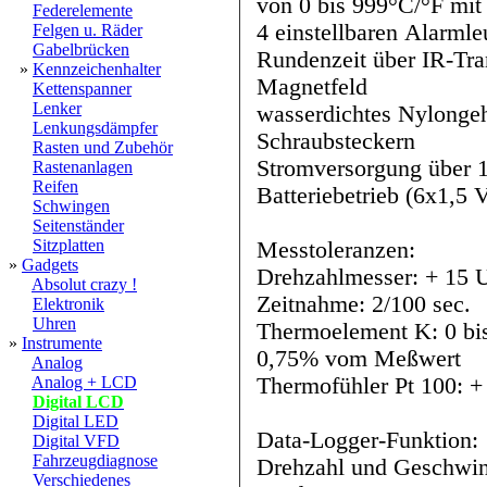
von 0 bis 999°C/°F mi
Federelemente
4 einstellbaren Alarmle
Felgen u. Räder
Gabelbrücken
Rundenzeit über IR-Tra
»
Kennzeichenhalter
Magnetfeld
Kettenspanner
Lenker
wasserdichtes Nylongeh
Lenkungsdämpfer
Schraubsteckern
Rasten und Zubehör
Stromversorgung über 
Rastenanlagen
Reifen
Batteriebetrieb (6x1,5
Schwingen
Seitenständer
Sitzplatten
Messtoleranzen:
»
Gadgets
Drehzahlmesser: + 15 
Absolut crazy !
Zeitnahme: 2/100 sec.
Elektronik
Uhren
Thermoelement K: 0 bi
»
Instrumente
0,75% vom Meßwert
Analog
Thermofühler Pt 100: +
Analog + LCD
Digital LCD
Digital LED
Data-Logger-Funktion:
Digital VFD
Fahrzeugdiagnose
Drehzahl und Geschwind
Verschiedenes