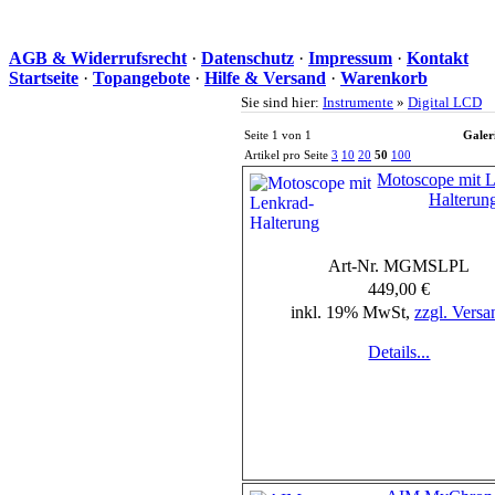
AGB & Widerrufsrecht
·
Datenschutz
·
Impressum
·
Kontakt
Startseite
·
Topangebote
·
Hilfe & Versand
·
Warenkorb
Sie sind hier:
Instrumente
»
Digital LCD
Seite 1 von 1
Galer
Artikel pro Seite
3
10
20
50
100
Motoscope mit L
Halterun
Art-Nr. MGMSLPL
449,00 €
inkl. 19% MwSt,
zzgl. Versa
Details...