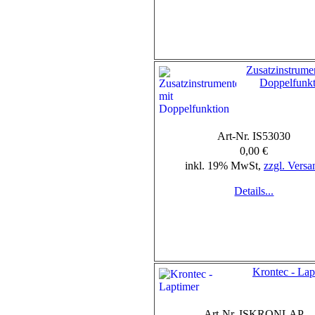
Zusatzinstrume
Doppelfunk
Art-Nr. IS53030
0,00 €
inkl. 19% MwSt,
zzgl. Versa
Details...
Krontec - Lap
Art-Nr. ISKRONLAP