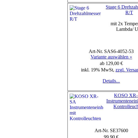
Stage 6 Drehzah
R/T
mit 2x Temper
Lambda/ U
Art-Nr. SAS6-4052-53
Variante auswählen »
ab 129,00 €
inkl. 19% MwSt,
zzgl. Versa
Details...
KOSO XR
Instrumentenein
Kontrolleuc
Art-Nr. SE37600
99,90 €