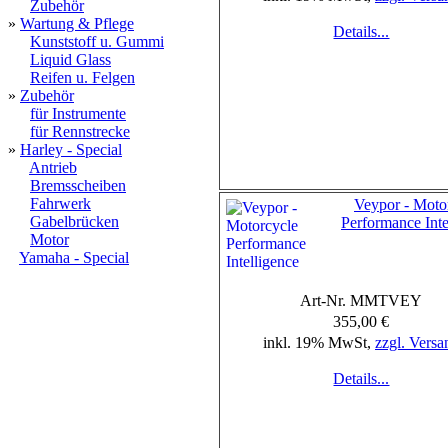
Zubehör
»
Wartung & Pflege
Details...
Kunststoff u. Gummi
Liquid Glass
Reifen u. Felgen
»
Zubehör
für Instrumente
für Rennstrecke
»
Harley - Special
Antrieb
Bremsscheiben
Fahrwerk
Veypor - Moto
Gabelbrücken
Performance Inte
Motor
Yamaha - Special
Art-Nr. MMTVEY
355,00 €
inkl. 19% MwSt,
zzgl. Versa
Details...