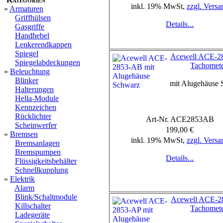
inkl. 19% MwSt,
zzgl. Versa
»
Armaturen
Griffhülsen
Details...
Gasgriffe
Handhebel
Lenkerendkappen
Spiegel
Acewell ACE-2
Spiegelabdeckungen
Tachomet
»
Beleuchtung
Blinker
mit Alugehäuse
Halterungen
Hella-Module
Kennzeichen
Rücklichter
Art-Nr. ACE2853AB
Scheinwerfer
199,00 €
»
Bremsen
inkl. 19% MwSt,
zzgl. Versa
Bremsanlagen
Bremspumpen
Details...
Flüssigkeitsbehälter
Schnellkupplung
»
Elektrik
Alarm
Blink/Schaltmodule
Acewell ACE-2
Killschalter
Tachomet
Ladegeräte