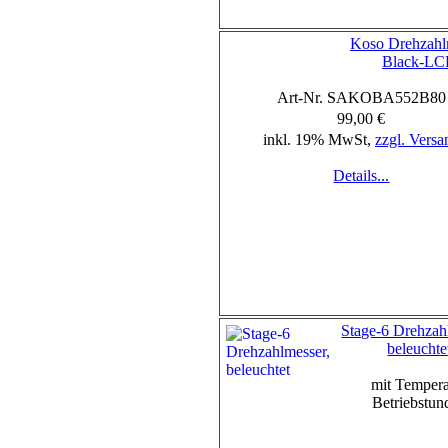
Koso Drehzahl
Black-L
Art-Nr. SAKOBA552B80
99,00 €
inkl. 19% MwSt,
zzgl. Versa
Details...
Stage-6 Drehzah
beleuchte
mit Tempera
Betriebstun