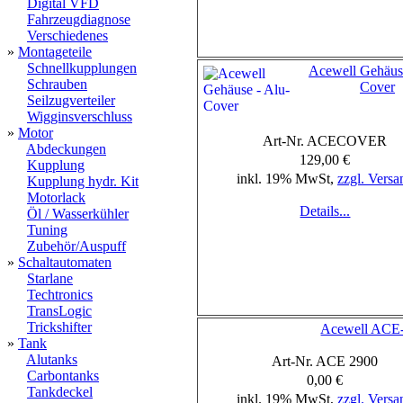
Digital VFD
Fahrzeugdiagnose
Verschiedenes
»
Montageteile
Schnellkupplungen
Acewell Gehäuse
Schrauben
Cover
Seilzugverteiler
Wigginsverschluss
»
Motor
Art-Nr. ACECOVER
Abdeckungen
129,00 €
Kupplung
inkl. 19% MwSt,
zzgl. Versa
Kupplung hydr. Kit
Motorlack
Details...
Öl / Wasserkühler
Tuning
Zubehör/Auspuff
»
Schaltautomaten
Starlane
Techtronics
TransLogic
Trickshifter
Acewell ACE
»
Tank
Alutanks
Art-Nr. ACE 2900
Carbontanks
0,00 €
Tankdeckel
inkl. 19% MwSt,
zzgl. Versa