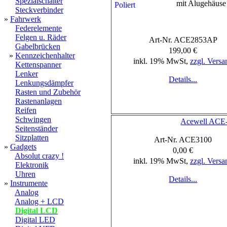
Spezialschalter
mit Alugehäuse 
Steckverbinder
»
Fahrwerk
Federelemente
Felgen u. Räder
Art-Nr. ACE2853AP
Gabelbrücken
199,00 €
»
Kennzeichenhalter
inkl. 19% MwSt,
zzgl. Versa
Kettenspanner
Lenker
Details...
Lenkungsdämpfer
Rasten und Zubehör
Rastenanlagen
Reifen
Schwingen
Acewell ACE
Seitenständer
Sitzplatten
Art-Nr. ACE3100
»
Gadgets
0,00 €
Absolut crazy !
inkl. 19% MwSt,
zzgl. Versa
Elektronik
Uhren
Details...
»
Instrumente
Analog
Analog + LCD
Digital LCD
Digital LED