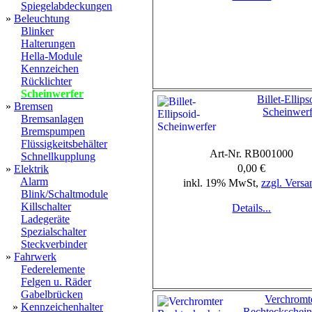
Spiegelabdeckungen
»
Beleuchtung
Blinker
Halterungen
Hella-Module
Kennzeichen
Rücklichter
Scheinwerfer
Billet-Ellips
»
Bremsen
Scheinwerf
Bremsanlagen
Bremspumpen
Flüssigkeitsbehälter
Art-Nr. RB001000
Schnellkupplung
0,00 €
»
Elektrik
Alarm
inkl. 19% MwSt,
zzgl. Versa
Blink/Schaltmodule
Killschalter
Details...
Ladegeräte
Spezialschalter
Steckverbinder
»
Fahrwerk
Federelemente
Felgen u. Räder
Gabelbrücken
Verchromt
»
Kennzeichenhalter
Rechteckschein