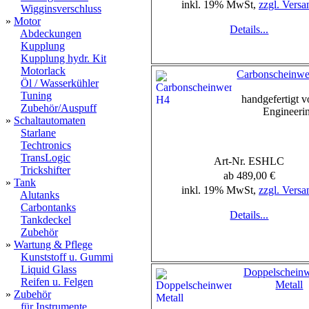
inkl. 19% MwSt,
zzgl. Versa
Wigginsverschluss
»
Motor
Details...
Abdeckungen
Kupplung
Kupplung hydr. Kit
Motorlack
Carbonscheinwe
Öl / Wasserkühler
Tuning
handgefertigt 
Zubehör/Auspuff
Engineeri
»
Schaltautomaten
Starlane
Techtronics
TransLogic
Art-Nr. ESHLC
Trickshifter
ab 489,00 €
»
Tank
inkl. 19% MwSt,
zzgl. Versa
Alutanks
Carbontanks
Details...
Tankdeckel
Zubehör
»
Wartung & Pflege
Kunststoff u. Gummi
Liquid Glass
Doppelscheinw
Reifen u. Felgen
Metall
»
Zubehör
für Instrumente