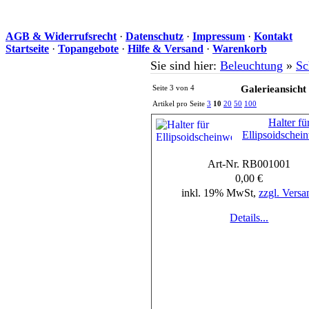
AGB & Widerrufsrecht
·
Datenschutz
·
Impressum
·
Kontakt
Startseite
·
Topangebote
·
Hilfe & Versand
·
Warenkorb
Sie sind hier:
Beleuchtung
»
Sc
Seite 3 von 4
Galerieansicht
Artikel pro Seite
3
10
20
50
100
Halter fü
Ellipsoidschei
Art-Nr. RB001001
0,00 €
inkl. 19% MwSt,
zzgl. Versa
Details...