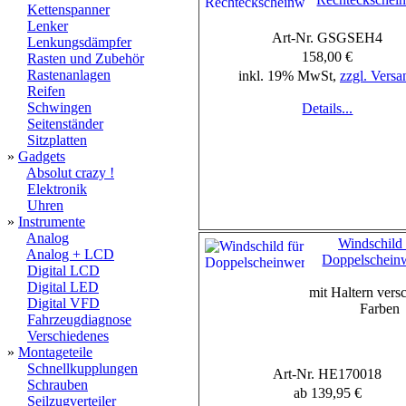
Kettenspanner
Lenker
Art-Nr. GSGSEH4
Lenkungsdämpfer
158,00 €
Rasten und Zubehör
Rastenanlagen
inkl. 19% MwSt,
zzgl. Versa
Reifen
Schwingen
Details...
Seitenständer
Sitzplatten
»
Gadgets
Absolut crazy !
Elektronik
Uhren
»
Instrumente
Analog
Windschild 
Analog + LCD
Doppelscheinw
Digital LCD
Digital LED
mit Haltern vers
Digital VFD
Farben
Fahrzeugdiagnose
Verschiedenes
»
Montageteile
Schnellkupplungen
Art-Nr. HE170018
Schrauben
ab 139,95 €
Seilzugverteiler