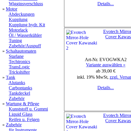
Wigginsverschluss
Details...
»
Motor
Abdeckungen
Kupplung
Kupplung hydr. Kit
Motorlack
Evotech Mirro
Öl / Wasserkühler
Cover Kawas
Tuning
Zubehör/Auspuff
»
Schaltautomaten
Starlane
Art-Nr. EVOGWKA2
Techtronics
Variante auswählen »
TransLogic
ab 39,00 €
Trickshifter
inkl. 19% MwSt,
zzgl. Versa
»
Tank
Alutanks
Details...
Carbontanks
Tankdeckel
Zubehör
»
Wartung & Pflege
Kunststoff u. Gummi
Liquid Glass
Evotech Mirro
Reifen u. Felgen
Cover Kawas
»
Zubehör
für Instrumente