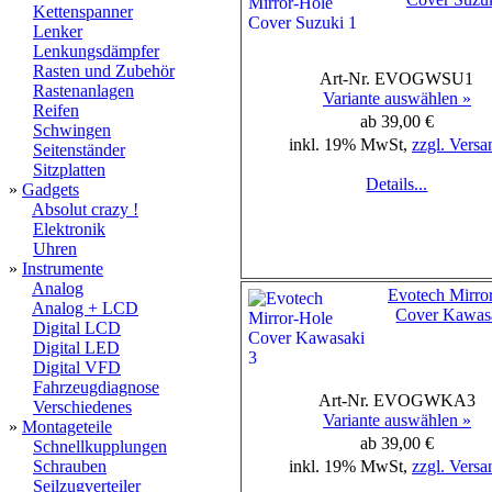
Kettenspanner
Lenker
Lenkungsdämpfer
Rasten und Zubehör
Art-Nr. EVOGWSU1
Rastenanlagen
Variante auswählen »
Reifen
ab 39,00 €
Schwingen
inkl. 19% MwSt,
zzgl. Versa
Seitenständer
Sitzplatten
Details...
»
Gadgets
Absolut crazy !
Elektronik
Uhren
»
Instrumente
Analog
Evotech Mirro
Analog + LCD
Cover Kawas
Digital LCD
Digital LED
Digital VFD
Fahrzeugdiagnose
Art-Nr. EVOGWKA3
Verschiedenes
Variante auswählen »
»
Montageteile
ab 39,00 €
Schnellkupplungen
Schrauben
inkl. 19% MwSt,
zzgl. Versa
Seilzugverteiler