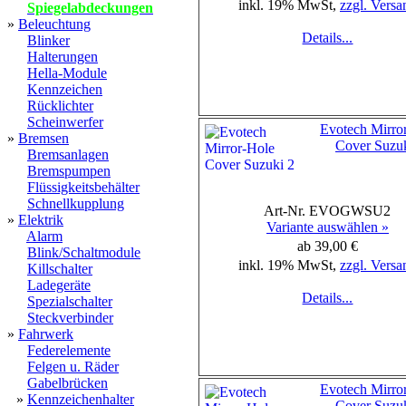
inkl. 19% MwSt,
zzgl. Versa
Spiegelabdeckungen
»
Beleuchtung
Details...
Blinker
Halterungen
Hella-Module
Kennzeichen
Rücklichter
Scheinwerfer
Evotech Mirro
»
Bremsen
Cover Suzuk
Bremsanlagen
Bremspumpen
Flüssigkeitsbehälter
Schnellkupplung
Art-Nr. EVOGWSU2
»
Elektrik
Variante auswählen »
Alarm
ab 39,00 €
Blink/Schaltmodule
inkl. 19% MwSt,
zzgl. Versa
Killschalter
Ladegeräte
Details...
Spezialschalter
Steckverbinder
»
Fahrwerk
Federelemente
Felgen u. Räder
Gabelbrücken
Evotech Mirro
»
Kennzeichenhalter
Cover Suzuk