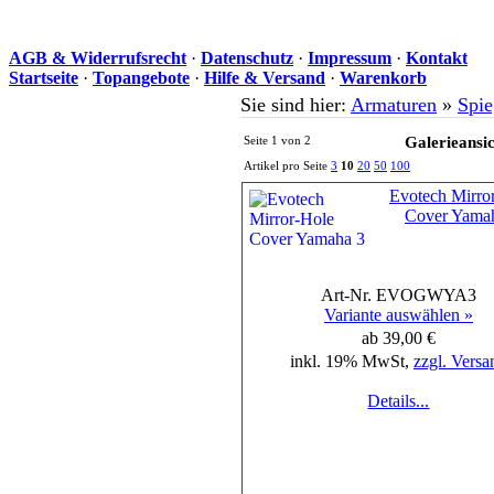
AGB & Widerrufsrecht
·
Datenschutz
·
Impressum
·
Kontakt
Startseite
·
Topangebote
·
Hilfe & Versand
·
Warenkorb
Sie sind hier:
Armaturen
»
Spi
Seite 1 von 2
Galerieansi
Artikel pro Seite
3
10
20
50
100
Evotech Mirro
Cover Yama
Art-Nr. EVOGWYA3
Variante auswählen »
ab 39,00 €
inkl. 19% MwSt,
zzgl. Versa
Details...