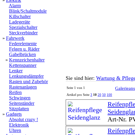
»
Elektrik
Alarm
Blink/Schaltmodule
Killschalter
Ladegeräte
Spezialschalter
Steckverbinder
»
Fahrwerk
Federelemente
Felgen u. Räder
Gabelbrücken
»
Kennzeichenhalter
Kettenspanner
Lenker
Lenkungsdämpfer
Sie sind hier:
Wartung & Pfleg
Rasten und Zubehör
Rastenanlagen
Seite 1 von 1
Galerieans
Reifen
Artikel pro Seite
3
10
20
50
100
Schwingen
Seitenständer
Reifenpfl
Sitzplatten
Seidengla
»
Gadgets
Art-Nr. 
Absolut crazy !
Elektronik
Reifenpfl
Uhren