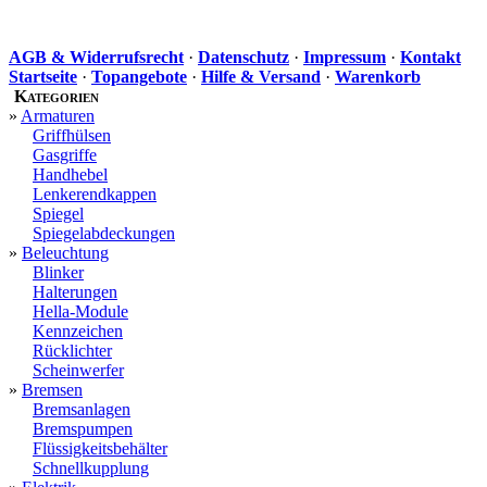
AGB & Widerrufsrecht
·
Datenschutz
·
Impressum
·
Kontakt
Startseite
·
Topangebote
·
Hilfe & Versand
·
Warenkorb
Kategorien
»
Armaturen
Griffhülsen
Gasgriffe
Handhebel
Lenkerendkappen
Spiegel
Spiegelabdeckungen
»
Beleuchtung
Blinker
Halterungen
Hella-Module
Kennzeichen
Rücklichter
Scheinwerfer
»
Bremsen
Bremsanlagen
Bremspumpen
Flüssigkeitsbehälter
Schnellkupplung