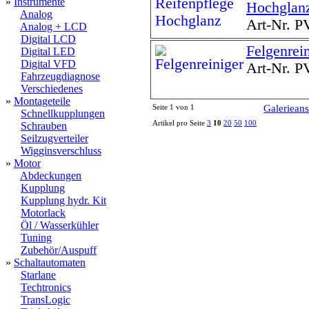
»
Instrumente
Hochglan
Analog
Art-Nr. 
Analog + LCD
Digital LCD
Felgenrei
Digital LED
Digital VFD
Art-Nr. 
Fahrzeugdiagnose
Verschiedenes
»
Montageteile
Seite 1 von 1
Galerieans
Schnellkupplungen
Artikel pro Seite
3
10
20
50
100
Schrauben
Seilzugverteiler
Wigginsverschluss
»
Motor
Abdeckungen
Kupplung
Kupplung hydr. Kit
Motorlack
Öl / Wasserkühler
Tuning
Zubehör/Auspuff
»
Schaltautomaten
Starlane
Techtronics
TransLogic