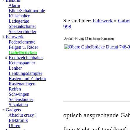
»
Elektrik
Alarm
Blink/Schaltmodule
Killschalter
Sie sind hier:
Fahrwerk
»
Gabe
Ladegeräte
Spezialschalter
998
Steckverbinder
»
Fahrwerk
Artikel 44 von 85 in dieser Kategorie
Federelemente
Felgen u. Räder
Gabelbrücken
»
Kennzeichenhalter
Kettenspanner
Lenker
Lenkungsdämpfer
Rasten und Zubehör
Rastenanlagen
Reifen
Schwingen
Seitenständer
Sitzplatten
»
Gadgets
optisch ansprechende Gab
Absolut crazy !
Elektronik
Uhren
freie Sicht auf Lenkkopf