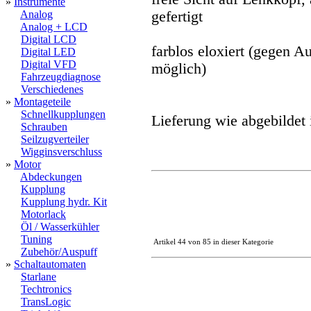
»
Instrumente
Analog
gefertigt
Analog + LCD
Digital LCD
farblos eloxiert (gegen A
Digital LED
Digital VFD
möglich)
Fahrzeugdiagnose
Verschiedenes
»
Montageteile
Schnellkupplungen
Lieferung wie abgebildet
Schrauben
Seilzugverteiler
Wigginsverschluss
»
Motor
Abdeckungen
Kupplung
Kupplung hydr. Kit
Motorlack
Öl / Wasserkühler
Tuning
Artikel 44 von 85 in dieser Kategorie
Zubehör/Auspuff
»
Schaltautomaten
Starlane
Techtronics
TransLogic