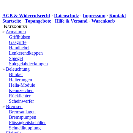
AGB & Widerrufsrecht
·
Datenschutz
·
Impressum
·
Kontakt
Startseite
·
Topangebote
·
Hilfe & Versand
·
Warenkorb
Kategorien
»
Armaturen
Griffhülsen
Gasgriffe
Handhebel
Lenkerendkappen
Spiegel
Spiegelabdeckungen
»
Beleuchtung
Blinker
Halterungen
Hella-Module
Kennzeichen
Rücklichter
Scheinwerfer
»
Bremsen
Bremsanlagen
Bremspumpen
Flüssigkeitsbehälter
Schnellkupplung