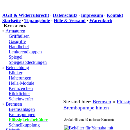
AGB & Widerrufsrecht
·
Datenschutz
·
Impressum
·
Kontakt
Startseite
·
Topangebote
·
Hilfe & Versand
·
Warenkorb
Kategorien
»
Armaturen
Griffhülsen
Gasgriffe
Handhebel
Lenkerendkappen
Spiegel
Spiegelabdeckungen
»
Beleuchtung
Blinker
Halterungen
Hella-Module
Kennzeichen
Rücklichter
Scheinwerfer
Sie sind hier:
Bremsen
»
Flüssi
»
Bremsen
Brembopumpe hinten
Bremsanlagen
Bremspumpen
Flüssigkeitsbehälter
Artikel 48 von 49 in dieser Kategorie
Schnellkupplung