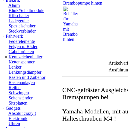
»
Elektrik
Alarm
Blink/Schaltmodule
Killschalter
Ladegeräte
Spezialschalter
Steckverbinder
»
Fahrwerk
Federelemente
Felgen u. Räder
Gabelbrücken
»
Kennzeichenhalter
Kettenspanner
Artikelvar
Lenker
Ausführun
Lenkungsdämpfer
Rasten und Zubehör
Rastenanlagen
Reifen
CNC-gefräster Ausgleichs
Schwingen
Bremspumpen bei
Seitenständer
Sitzplatten
»
Gadgets
Yamaha Modellen, mit aus
Absolut crazy !
Halteschrauben M4 !
Elektronik
Uhren