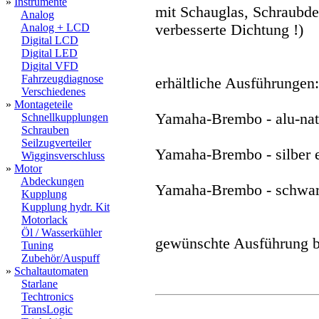
»
Instrumente
mit Schauglas, Schraubde
Analog
Analog + LCD
verbesserte Dichtung !)
Digital LCD
Digital LED
Digital VFD
Fahrzeugdiagnose
erhältliche Ausführungen:
Verschiedenes
»
Montageteile
Yamaha-Brembo - alu-natur
Schnellkupplungen
Schrauben
Seilzugverteiler
Yamaha-Brembo - silber el
Wigginsverschluss
»
Motor
Abdeckungen
Yamaha-Brembo - schwarz
Kupplung
Kupplung hydr. Kit
Motorlack
Öl / Wasserkühler
gewünschte Ausführung bi
Tuning
Zubehör/Auspuff
»
Schaltautomaten
Starlane
Techtronics
TransLogic