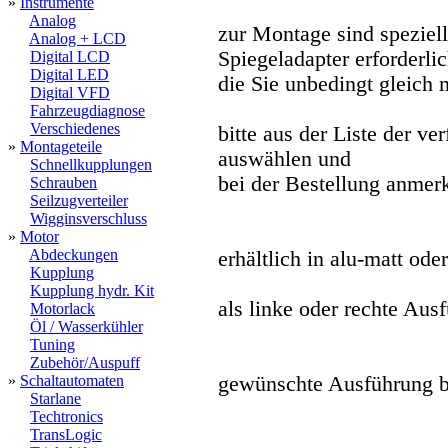
»
Instrumente
Analog
zur Montage sind speziell
Analog + LCD
Spiegeladapter erforderlic
Digital LCD
Digital LED
die Sie unbedingt gleich m
Digital VFD
Fahrzeugdiagnose
Verschiedenes
bitte aus der Liste der ve
»
Montageteile
auswählen und
Schnellkupplungen
bei der Bestellung anmer
Schrauben
Seilzugverteiler
Wigginsverschluss
»
Motor
Abdeckungen
erhältlich in alu-matt od
Kupplung
Kupplung hydr. Kit
als linke oder rechte Aus
Motorlack
Öl / Wasserkühler
Tuning
Zubehör/Auspuff
»
Schaltautomaten
gewünschte Ausführung bi
Starlane
Techtronics
TransLogic