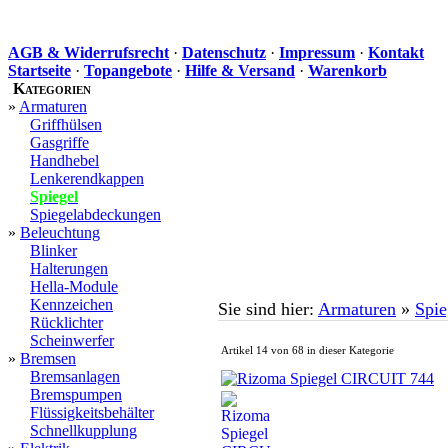
AGB & Widerrufsrecht
·
Datenschutz
·
Impressum
·
Kontakt
Startseite
·
Topangebote
·
Hilfe & Versand
·
Warenkorb
Kategorien
»
Armaturen
Griffhülsen
Gasgriffe
Handhebel
Lenkerendkappen
Spiegel
Spiegelabdeckungen
»
Beleuchtung
Blinker
Halterungen
Hella-Module
Kennzeichen
Sie sind hier:
Armaturen
»
Spie
Rücklichter
Scheinwerfer
Artikel 14 von 68 in dieser Kategorie
»
Bremsen
Bremsanlagen
Bremspumpen
Flüssigkeitsbehälter
Schnellkupplung