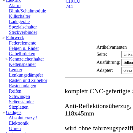
»
Elektrik
Alarm
Blink/Schaltmodule
Killschalter
Ladegeräte
Spezialschalter
Steckverbinder
»
Fahrwerk
Federelemente
Artikelvarianten
Felgen u. Räder
Gabelbrücken
Seite:
»
Kennzeichenhalter
Ausführung:
Kettenspanner
Lenker
Adapter:
Lenkungsdämpfer
Rasten und Zubehör
Rastenanlagen
komplett CNC-gefertigte 
Reifen
Schwingen
Seitenständer
Anti-Reflektionsüberzug, 
Sitzplatten
»
Gadgets
118x45mm
Absolut crazy !
Elektronik
wird ohne fahrzeugspezifi
Uhren