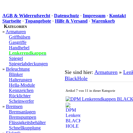
AGB & Widerrufsrecht
·
Datenschutz
·
Impressum
·
Kontakt
Startseite
·
Topangebote
·
Hilfe & Versand
·
Warenkorb
Kategorien
»
Armaturen
Griffhülsen
Gasgriffe
Handhebel
Lenkerendkappen
Spiegel
Spiegelabdeckungen
»
Beleuchtung
Sie sind hier:
Armaturen
»
Len
Blinker
BlackHole
Halterungen
Hella-Module
Kennzeichen
Artikel 7 von 11 in dieser Kategorie
Rücklichter
Scheinwerfer
»
Bremsen
Bremsanlagen
Bremspumpen
Flüssigkeitsbehälter
Schnellkupplung