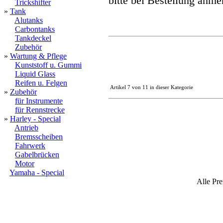
bitte bei Bestellung anme
Trickshifter
»
Tank
Alutanks
Carbontanks
Tankdeckel
Zubehör
»
Wartung & Pflege
Kunststoff u. Gummi
Liquid Glass
Reifen u. Felgen
Artikel 7 von 11 in dieser Kategorie
»
Zubehör
für Instrumente
für Rennstrecke
»
Harley - Special
Antrieb
Bremsscheiben
Fahrwerk
Gabelbrücken
Motor
Yamaha - Special
Alle Pre