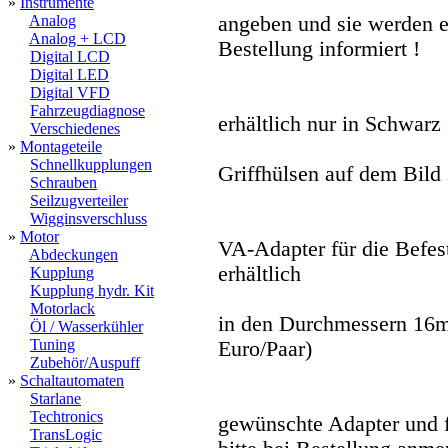
»
Instrumente
Analog
angeben und sie werden e
Analog + LCD
Bestellung informiert !
Digital LCD
Digital LED
Digital VFD
Fahrzeugdiagnose
erhältlich nur in Schwarz
Verschiedenes
»
Montageteile
Schnellkupplungen
Griffhülsen auf dem Bild 
Schrauben
Seilzugverteiler
Wigginsverschluss
»
Motor
VA-Adapter für die Befes
Abdeckungen
erhältlich
Kupplung
Kupplung hydr. Kit
Motorlack
in den Durchmessern 16
Öl / Wasserkühler
Tuning
Euro/Paar)
Zubehör/Auspuff
»
Schaltautomaten
Starlane
Techtronics
gewünschte Adapter und f
TransLogic