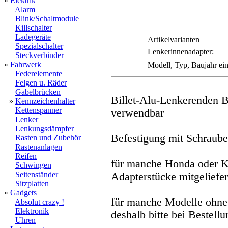
»
Elektrik
Alarm
Blink/Schaltmodule
Killschalter
Ladegeräte
Artikelvarianten
Spezialschalter
Lenkerinnenadapter:
Steckverbinder
»
Fahrwerk
Modell, Typ, Baujahr ein
Federelemente
Felgen u. Räder
Gabelbrücken
Billet-Alu-Lenkerenden
»
Kennzeichenhalter
Kettenspanner
verwendbar
Lenker
Lenkungsdämpfer
Befestigung mit Schraub
Rasten und Zubehör
Rastenanlagen
Reifen
für manche Honda oder K
Schwingen
Seitenständer
Adapterstücke mitgeliefer
Sitzplatten
»
Gadgets
für manche Modelle ohne 
Absolut crazy !
Elektronik
deshalb bitte bei Bestell
Uhren