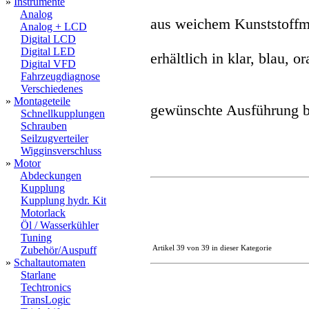
»
Instrumente
Analog
aus weichem Kunststoffma
Analog + LCD
Digital LCD
Digital LED
erhältlich in klar, blau, o
Digital VFD
Fahrzeugdiagnose
Verschiedenes
»
Montageteile
gewünschte Ausführung bi
Schnellkupplungen
Schrauben
Seilzugverteiler
Wigginsverschluss
»
Motor
Abdeckungen
Kupplung
Kupplung hydr. Kit
Motorlack
Öl / Wasserkühler
Tuning
Artikel 39 von 39 in dieser Kategorie
Zubehör/Auspuff
»
Schaltautomaten
Starlane
Techtronics
TransLogic