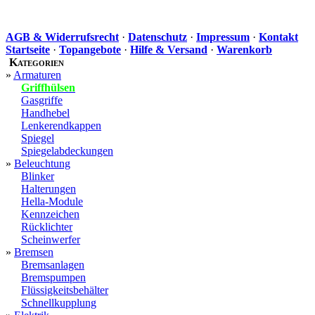
AGB & Widerrufsrecht
·
Datenschutz
·
Impressum
·
Kontakt
Startseite
·
Topangebote
·
Hilfe & Versand
·
Warenkorb
Kategorien
»
Armaturen
Griffhülsen
Gasgriffe
Handhebel
Lenkerendkappen
Spiegel
Spiegelabdeckungen
»
Beleuchtung
Blinker
Halterungen
Hella-Module
Kennzeichen
Rücklichter
Scheinwerfer
»
Bremsen
Bremsanlagen
Bremspumpen
Flüssigkeitsbehälter
Schnellkupplung