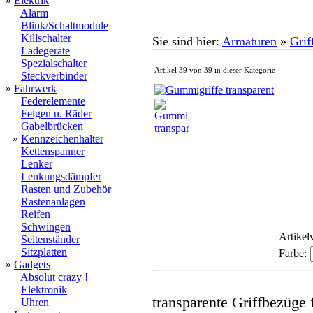
»
Elektrik
Alarm
Blink/Schaltmodule
Killschalter
Sie sind hier:
Armaturen
»
Grif
Ladegeräte
Spezialschalter
Artikel 39 von 39 in dieser Kategorie
Steckverbinder
»
Fahrwerk
Federelemente
Felgen u. Räder
Gabelbrücken
»
Kennzeichenhalter
Kettenspanner
Lenker
Lenkungsdämpfer
Rasten und Zubehör
Rastenanlagen
Reifen
Schwingen
Artikel
Seitenständer
Sitzplatten
Farbe:
»
Gadgets
Absolut crazy !
Elektronik
transparente Griffbezüge
Uhren