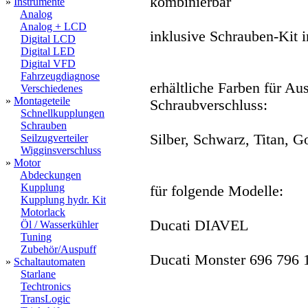
kombinierbar
»
Instrumente
Analog
Analog + LCD
inklusive Schrauben-Kit 
Digital LCD
Digital LED
Digital VFD
Fahrzeugdiagnose
erhältliche Farben für Au
Verschiedenes
»
Montageteile
Schraubverschluss:
Schnellkupplungen
Schrauben
Silber, Schwarz, Titan, G
Seilzugverteiler
Wigginsverschluss
»
Motor
Abdeckungen
Kupplung
für folgende Modelle:
Kupplung hydr. Kit
Motorlack
Ducati DIAVEL
Öl / Wasserkühler
Tuning
Zubehör/Auspuff
Ducati Monster 696 796 
»
Schaltautomaten
Starlane
Techtronics
TransLogic