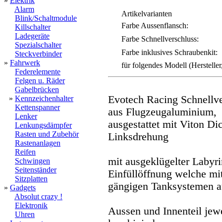
»
Elektrik
Alarm
Artikelvarianten
Blink/Schaltmodule
Farbe Aussenflansch:
Killschalter
Ladegeräte
Farbe Schnellverschluss:
Spezialschalter
Farbe inklusives Schraubenkit:
Steckverbinder
»
Fahrwerk
für folgendes Modell (Hersteller
Federelemente
Felgen u. Räder
Gabelbrücken
Evotech Racing Schnellv
»
Kennzeichenhalter
Kettenspanner
aus Flugzeugaluminium,
Lenker
ausgestattet mit Viton Dic
Lenkungsdämpfer
Rasten und Zubehör
Linksdrehung
Rastenanlagen
Reifen
mit ausgeklügelter Labyr
Schwingen
Seitenständer
Einfüllöffnung welche mi
Sitzplatten
gängigen Tanksystemen au
»
Gadgets
Absolut crazy !
Elektronik
Aussen und Innenteil jewe
Uhren