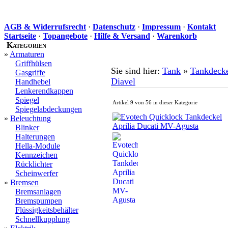
AGB & Widerrufsrecht
·
Datenschutz
·
Impressum
·
Kontakt
Startseite
·
Topangebote
·
Hilfe & Versand
·
Warenkorb
Kategorien
»
Armaturen
Griffhülsen
Sie sind hier:
Tank
»
Tankdeck
Gasgriffe
Diavel
Handhebel
Lenkerendkappen
Spiegel
Artikel 9 von 56 in dieser Kategorie
Spiegelabdeckungen
»
Beleuchtung
Blinker
Halterungen
Hella-Module
Kennzeichen
Rücklichter
Scheinwerfer
»
Bremsen
Bremsanlagen
Bremspumpen
Flüssigkeitsbehälter
Schnellkupplung