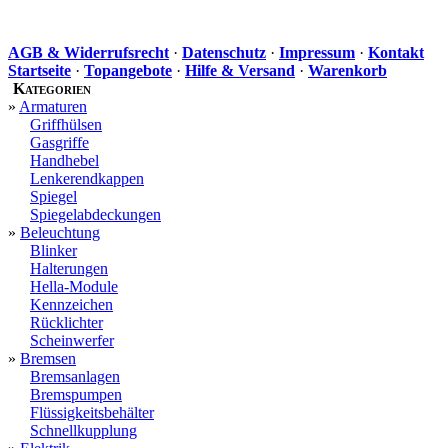
AGB & Widerrufsrecht
·
Datenschutz
·
Impressum
·
Kontakt
Startseite
·
Topangebote
·
Hilfe & Versand
·
Warenkorb
Kategorien
»
Armaturen
Griffhülsen
Gasgriffe
Handhebel
Lenkerendkappen
Spiegel
Spiegelabdeckungen
»
Beleuchtung
Blinker
Halterungen
Hella-Module
Kennzeichen
Rücklichter
Scheinwerfer
»
Bremsen
Bremsanlagen
Bremspumpen
Flüssigkeitsbehälter
Schnellkupplung