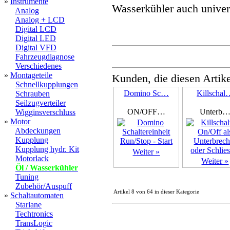
»
Instrumente
Wasserkühler auch univer
Analog
Analog + LCD
Digital LCD
Digital LED
Digital VFD
Fahrzeugdiagnose
Verschiedenes
»
Montageteile
Kunden, die diesen Artike
Schnellkupplungen
Domino Sc…
Killschal
Schrauben
Seilzugverteiler
ON/OFF…
Unterb
Wigginsverschluss
»
Motor
Abdeckungen
Kupplung
Kupplung hydr. Kit
Weiter »
Motorlack
Weiter »
Öl / Wasserkühler
Tuning
Zubehör/Auspuff
Artikel 8 von 64 in dieser Kategorie
»
Schaltautomaten
Starlane
Techtronics
TransLogic