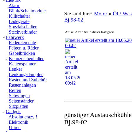
»
Elektrik
Alarm
Blink/Schaltmodule
Sie sind hier:
Motor
»
Öl / Was
Killschalter
Bj.98-02
Ladegeräte
Spezialschalter
Steckverbinder
Artikel 8 von 64 in dieser Kategorie
»
Fahrwerk
Federelemente
Felgen u. Räder
Gabelbrücken
»
Kennzeichenhalter
Kettenspanner
Lenker
Lenkungsdämpfer
Rasten und Zubehör
Rastenanlagen
Reifen
Schwingen
Seitenständer
Sitzplatten
»
Gadgets
günstiger Austauschkühl
Absolut crazy !
Bj.98-02
Elektronik
Uhren