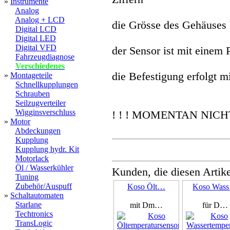
»
Instrumente
Analog
Analog + LCD
die Grösse des Gehäuses
Digital LCD
Digital LED
Digital VFD
der Sensor ist mit einem 
Fahrzeugdiagnose
Verschiedenes
die Befestigung erfolgt m
»
Montageteile
Schnellkupplungen
Schrauben
Seilzugverteiler
Wigginsverschluss
! ! ! MOMENTAN NICHT
»
Motor
Abdeckungen
Kupplung
Kupplung hydr. Kit
Motorlack
Öl / Wasserkühler
Kunden, die diesen Artike
Tuning
Zubehör/Auspuff
Koso Ölt…
Koso Was
»
Schaltautomaten
Starlane
mit Dm…
für D…
Techtronics
TransLogic