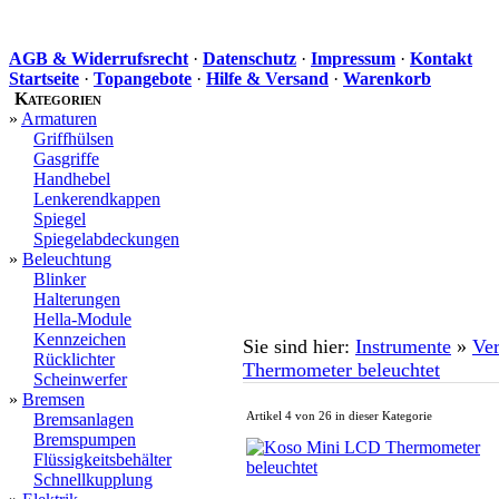
AGB & Widerrufsrecht
·
Datenschutz
·
Impressum
·
Kontakt
Startseite
·
Topangebote
·
Hilfe & Versand
·
Warenkorb
Kategorien
»
Armaturen
Griffhülsen
Gasgriffe
Handhebel
Lenkerendkappen
Spiegel
Spiegelabdeckungen
»
Beleuchtung
Blinker
Halterungen
Hella-Module
Kennzeichen
Sie sind hier:
Instrumente
»
Ver
Rücklichter
Thermometer beleuchtet
Scheinwerfer
»
Bremsen
Artikel 4 von 26 in dieser Kategorie
Bremsanlagen
Bremspumpen
Flüssigkeitsbehälter
Schnellkupplung