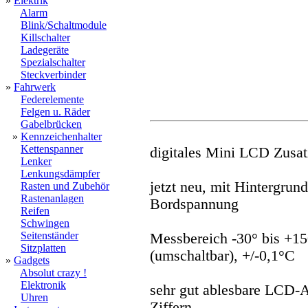
»
Elektrik
Alarm
Blink/Schaltmodule
Killschalter
Ladegeräte
Spezialschalter
Steckverbinder
»
Fahrwerk
Federelemente
Felgen u. Räder
Gabelbrücken
»
Kennzeichenhalter
Kettenspanner
digitales Mini LCD Zusa
Lenker
Lenkungsdämpfer
jetzt neu, mit Hintergrun
Rasten und Zubehör
Rastenanlagen
Bordspannung
Reifen
Schwingen
Seitenständer
Messbereich -30° bis +15
Sitzplatten
(umschaltbar), +/-0,1°C
»
Gadgets
Absolut crazy !
Elektronik
sehr gut ablesbare LCD-
Uhren
Ziffern