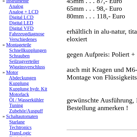
45mm . . . 87,- Euro
»
Instrumente
Analog
65mm . . . 98,- Euro
Analog + LCD
80mm . . . 118,- Euro
Digital LCD
Digital LED
Digital VFD
erhältlich in alu-natur, ti
Fahrzeugdiagnose
eloxiert
Verschiedenes
»
Montageteile
Schnellkupplungen
gegen Aufpreis: Poliert +
Schrauben
Seilzugverteiler
Wigginsverschluss
auch mit Kragen und M6
»
Motor
Montage von Flüssigkeits
Abdeckungen
Kupplung
Kupplung hydr. Kit
Motorlack
gewünschte Ausführung, L
Öl / Wasserkühler
Tuning
Bestellung anmerken !
Zubehör/Auspuff
»
Schaltautomaten
Starlane
Techtronics
TransLogic