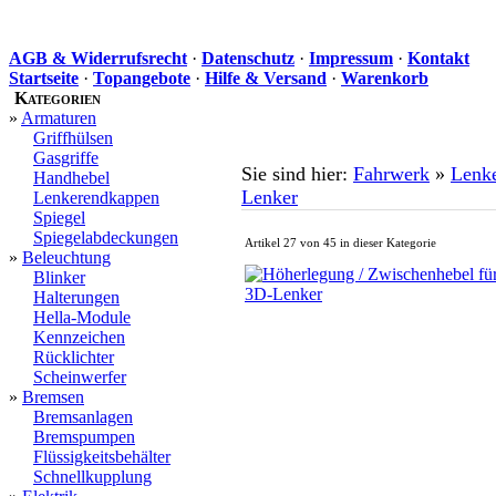
AGB & Widerrufsrecht
·
Datenschutz
·
Impressum
·
Kontakt
Startseite
·
Topangebote
·
Hilfe & Versand
·
Warenkorb
Kategorien
»
Armaturen
Griffhülsen
Gasgriffe
Sie sind hier:
Fahrwerk
»
Lenk
Handhebel
Lenker
Lenkerendkappen
Spiegel
Spiegelabdeckungen
Artikel 27 von 45 in dieser Kategorie
»
Beleuchtung
Blinker
Halterungen
Hella-Module
Kennzeichen
Rücklichter
Scheinwerfer
»
Bremsen
Bremsanlagen
Bremspumpen
Flüssigkeitsbehälter
Schnellkupplung