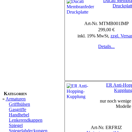
Ducati Membra
Druckplat
Art-Nr. MTMB001IMP
299,00 €
inkl. 19% MwSt,
zzgl. Versa
Details...
ER Anti-Hop
Kupplun
Kategorien
»
Armaturen
nur noch wenig
Griffhülsen
Modelle
Gasgriffe
Handhebel
Lenkerendkappen
Spiegel
Art-Nr. ERFRIZ
Spiegelabdeckungen