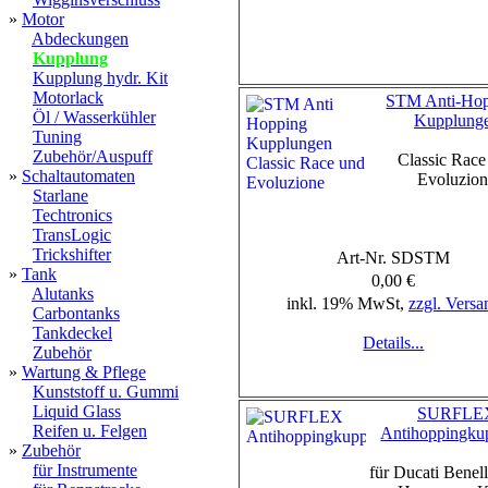
»
Motor
Abdeckungen
Kupplung
Kupplung hydr. Kit
Motorlack
STM Anti-Hop
Öl / Wasserkühler
Kupplung
Tuning
Zubehör/Auspuff
Classic Race
»
Schaltautomaten
Evoluzio
Starlane
Techtronics
TransLogic
Trickshifter
Art-Nr. SDSTM
»
Tank
0,00 €
Alutanks
inkl. 19% MwSt,
zzgl. Versa
Carbontanks
Tankdeckel
Details...
Zubehör
»
Wartung & Pflege
Kunststoff u. Gummi
Liquid Glass
SURFLE
Reifen u. Felgen
Antihoppingku
»
Zubehör
für Instrumente
für Ducati Benel