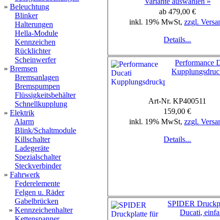
Variante auswählen »
»
Beleuchtung
ab 479,00 €
Blinker
inkl. 19% MwSt,
zzgl. Versa
Halterungen
Hella-Module
Details...
Kennzeichen
Rücklichter
Scheinwerfer
Performance D
»
Bremsen
Kupplungsdruck
Bremsanlagen
Bremspumpen
Flüssigkeitsbehälter
Art-Nr. KP400511
Schnellkupplung
159,00 €
»
Elektrik
Alarm
inkl. 19% MwSt,
zzgl. Versa
Blink/Schaltmodule
Killschalter
Details...
Ladegeräte
Spezialschalter
Steckverbinder
»
Fahrwerk
Federelemente
Felgen u. Räder
Gabelbrücken
SPIDER Druckpla
»
Kennzeichenhalter
Ducati, einfa
Kettenspanner