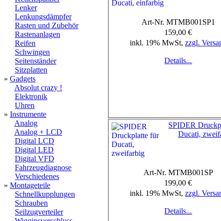
Lenker
Lenkungsdämpfer
Art-Nr. MTMB001SP1
Rasten und Zubehör
159,00 €
Rastenanlagen
inkl. 19% MwSt,
zzgl. Versa
Reifen
Schwingen
Details...
Seitenständer
Sitzplatten
»
Gadgets
Absolut crazy !
Elektronik
Uhren
»
Instrumente
Analog
SPIDER Druckpla
Analog + LCD
Ducati, zweif
Digital LCD
Digital LED
Digital VFD
Fahrzeugdiagnose
Art-Nr. MTMB001SP
Verschiedenes
199,00 €
»
Montageteile
inkl. 19% MwSt,
zzgl. Versa
Schnellkupplungen
Schrauben
Details...
Seilzugverteiler
Wigginsverschluss