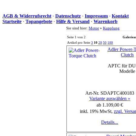
AGB & Widerrufsrecht
·
Datenschutz
·
Impressum
·
Kontakt
Startseite
·
Topangebote
·
Hilfe & Versand
·
Warenkorb
Sie sind hier:
Motor
»
Kupplung
Seite 1 von 2
Galeriea
Artikel pro Seite
3
10
20
50
100
Adler Power-
Clutch
APTC für D
Modelle
Art-Nr. SDAPTC400183
Variante auswählen »
ab 1.109,00 €
inkl. 19% MwSt,
zzgl. Versa
Details...