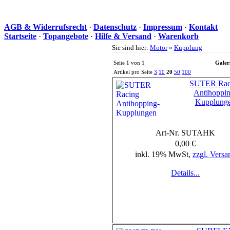
AGB & Widerrufsrecht
·
Datenschutz
·
Impressum
·
Kontakt
Startseite
·
Topangebote
·
Hilfe & Versand
·
Warenkorb
Sie sind hier:
Motor
»
Kupplung
Seite 1 von 1
Galer
Artikel pro Seite
3
10
20
50
100
SUTER Rac
Antihoppin
Kupplung
Art-Nr. SUTAHK
0,00 €
inkl. 19% MwSt,
zzgl. Versa
Details...