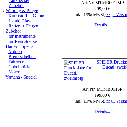
Tankdeckel
Art-Nr. MTMB001IMP
Zubehör
299,00 €
»
Wartung & Pflege
inkl. 19% MwSt,
zzgl. Versa
Kunststoff u. Gummi
Liquid Glass
Details...
Reifen u. Felgen
»
Zubehör
für Instrumente
für Rennstrecke
»
Harley - Special
Antrieb
Bremsscheiben
Fahrwerk
SPIDER Druckpla
Gabelbrücken
Ducati, zweif
Motor
Yamaha - Special
Art-Nr. MTMB001SP
199,00 €
inkl. 19% MwSt,
zzgl. Versa
Details...