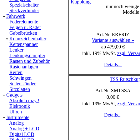
Spezialschalter
nur noch wenig
Steckverbinder
Modelle
»
Fahrwerk
Federelemente
Felgen u. Räder
Gabelbrücken
Art-Nr. ERFRIZ
»
Kennzeichenhalter
Variante auswählen »
Kettenspanner
ab 479,00 €
Lenker
inkl. 19% MwSt,
zzgl. Versa
Lenkungsdämpfer
Rasten und Zubehör
Details...
Rastenanlagen
Reifen
Schwingen
TSS Rutschku
Seitenständer
Sitzplatten
Art-Nr. SMTSSA
»
Gadgets
0,00 €
Absolut crazy !
inkl. 19% MwSt,
zzgl. Versa
Elektronik
Uhren
Details...
»
Instrumente
Analog
Analog + LCD
Digital LCD
Digital LED