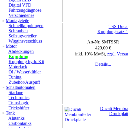
Digital VFD
Fahrzeugdiagnose
Verschiedenes
»
Montageteile
Schnellkupplungen
TSS Ducat
Schrauben
Kupplungssatz 
Seilzugverteiler
Wigginsverschluss
Art-Nr. SMTSSR
»
Motor
429,00 €
Abdeckungen
inkl. 19% MwSt,
zzgl. Versa
Kupplung
Kupplung hydr. Kit
Details...
Motorlack
Öl / Wasserkühler
Tuning
Zubehör/Auspuff
»
Schaltautomaten
Starlane
Techtronics
TransLogic
Trickshifter
Ducati Membra
»
Tank
Druckplat
Alutanks
Carbontanks