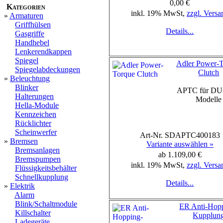
0,00 €
Kategorien
inkl. 19% MwSt,
zzgl. Versa
»
Armaturen
Griffhülsen
Details...
Gasgriffe
Handhebel
Lenkerendkappen
Spiegel
Adler Power-
Spiegelabdeckungen
Clutch
»
Beleuchtung
Blinker
APTC für D
Halterungen
Modelle
Hella-Module
Kennzeichen
Rücklichter
Scheinwerfer
Art-Nr. SDAPTC400183
»
Bremsen
Variante auswählen »
Bremsanlagen
ab 1.109,00 €
Bremspumpen
inkl. 19% MwSt,
zzgl. Versa
Flüssigkeitsbehälter
Schnellkupplung
Details...
»
Elektrik
Alarm
Blink/Schaltmodule
ER Anti-Hop
Killschalter
Kupplun
Ladegeräte