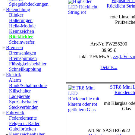
Highsider 
Spiegelabdeckungen
Rücklicht Stri
»
Beleuchtung
Blinker
rote Linse mi
Halterungen
Prüfzeich
Hella-Module
Kennzeichen
Rücklichter
Scheinwerfer
Art-Nr. PW255200
»
Bremsen
39,95 €
Bremsanlagen
inkl. 19% MwSt,
zzgl. Versa
Bremspumpen
Flüssigkeitsbehälter
Details...
Schnellkupplung
»
Elektrik
Alarm
Blink/Schaltmodule
STR8 Mini
Killschalter
Rückleuch
Ladegeräte
Spezialschalter
mit Klarglas od
Steckverbinder
Glas
»
Fahrwerk
Federelemente
Felgen u. Räder
Gabelbrücken
Art-Nr. SASTR65922
»
Kennzeichenhalter