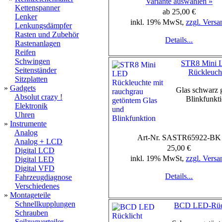
Variante auswählen »
Kettenspanner
ab 25,00 €
Lenker
inkl. 19% MwSt,
zzgl. Versa
Lenkungsdämpfer
Rasten und Zubehör
Details...
Rastenanlagen
Reifen
Schwingen
STR8 Mini
Seitenständer
Rückleuch
Sitzplatten
»
Gadgets
Glas schwarz 
Absolut crazy !
Blinkfunkt
Elektronik
Uhren
»
Instrumente
Analog
Art-Nr. SASTR65922-BK
Analog + LCD
25,00 €
Digital LCD
inkl. 19% MwSt,
zzgl. Versa
Digital LED
Digital VFD
Details...
Fahrzeugdiagnose
Verschiedenes
»
Montageteile
Schnellkupplungen
BCD LED-Rück
Schrauben
Seilzugverteiler