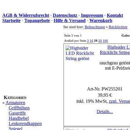
AGB & Widerrufsrecht
·
Datenschutz
·
Impressum
·
Kontakt
Startseite
·
Topangebote
·
Hilfe & Versand
·
Warenkorb
Sie sind hier:
Beleuchtung
»
Rücklichter
Seite 1 von 1
Galer
Artikel pro Seite
3
10
20
50
100
Highsider 
Rücklicht Strin
rauchgrau getön
mit E-Prüfze
Art-Nr. PW255201
39,95 €
Kategorien
inkl. 19% MwSt,
zzgl. Versa
»
Armaturen
Griffhülsen
Details...
Gasgriffe
Handhebel
Lenkerendkappen
Spiegel