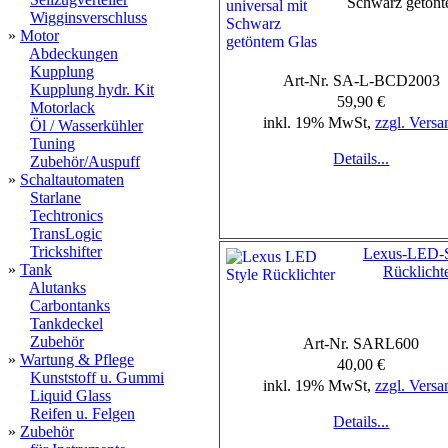
Schwarz getönt
Wigginsverschluss
»
Motor
Abdeckungen
Kupplung
Art-Nr. SA-L-BCD2003
Kupplung hydr. Kit
59,90 €
Motorlack
inkl. 19% MwSt,
zzgl. Versa
Öl / Wasserkühler
Tuning
Details...
Zubehör/Auspuff
»
Schaltautomaten
Starlane
Techtronics
TransLogic
Trickshifter
Lexus-LED-S
»
Tank
Rücklicht
Alutanks
Carbontanks
Tankdeckel
Zubehör
Art-Nr. SARL600
»
Wartung & Pflege
40,00 €
Kunststoff u. Gummi
inkl. 19% MwSt,
zzgl. Versa
Liquid Glass
Reifen u. Felgen
Details...
»
Zubehör