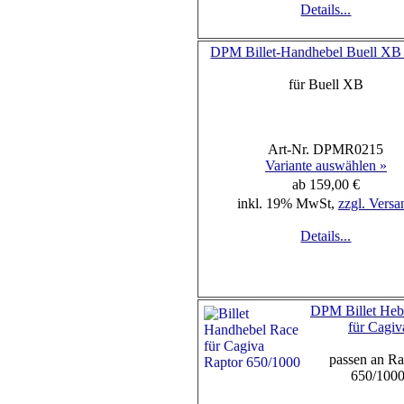
Details...
DPM Billet-Handhebel Buell XB 
für Buell XB
Art-Nr. DPMR0215
Variante auswählen »
ab 159,00 €
inkl. 19% MwSt,
zzgl. Versa
Details...
DPM Billet Heb
für Cagiv
passen an Ra
650/100