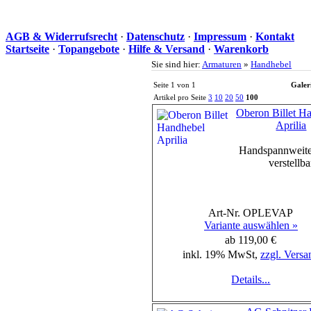
AGB & Widerrufsrecht
·
Datenschutz
·
Impressum
·
Kontakt
Startseite
·
Topangebote
·
Hilfe & Versand
·
Warenkorb
Sie sind hier:
Armaturen
»
Handhebel
Seite 1 von 1
Galer
Artikel pro Seite
3
10
20
50
100
Oberon Billet H
Aprilia
Handspannweite
verstellba
Art-Nr. OPLEVAP
Variante auswählen »
ab 119,00 €
inkl. 19% MwSt,
zzgl. Versa
Details...