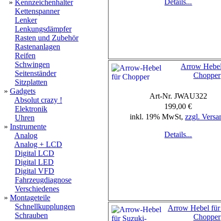
Details...
»
Kennzeichenhalter
Kettenspanner
Lenker
Lenkungsdämpfer
Rasten und Zubehör
Rastenanlagen
Reifen
Schwingen
Arrow Hebel
Seitenständer
Chopper
Sitzplatten
»
Gadgets
Art-Nr. JWAU322
Absolut crazy !
199,00 €
Elektronik
inkl. 19% MwSt,
zzgl. Versa
Uhren
»
Instrumente
Details...
Analog
Analog + LCD
Digital LCD
Digital LED
Digital VFD
Fahrzeugdiagnose
Verschiedenes
»
Montageteile
Schnellkupplungen
Arrow Hebel für
Schrauben
Chopper