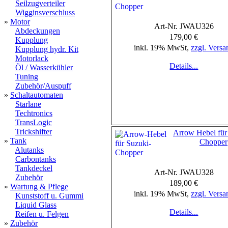
Seilzugverteiler
Wigginsverschluss
»
Motor
Art-Nr. JWAU326
Abdeckungen
179,00 €
Kupplung
inkl. 19% MwSt,
zzgl. Versa
Kupplung hydr. Kit
Motorlack
Details...
Öl / Wasserkühler
Tuning
Zubehör/Auspuff
»
Schaltautomaten
Starlane
Techtronics
TransLogic
Trickshifter
Arrow Hebel für
»
Tank
Chopper
Alutanks
Carbontanks
Tankdeckel
Art-Nr. JWAU328
Zubehör
189,00 €
»
Wartung & Pflege
inkl. 19% MwSt,
zzgl. Versa
Kunststoff u. Gummi
Liquid Glass
Details...
Reifen u. Felgen
»
Zubehör