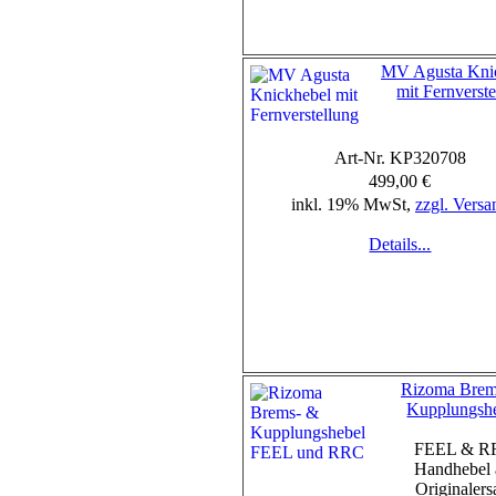
MV Agusta Kni
mit Fernverst
Art-Nr. KP320708
499,00 €
inkl. 19% MwSt,
zzgl. Versa
Details...
Rizoma Brem
Kupplungsh
FEEL & R
Handhebel 
Originalers