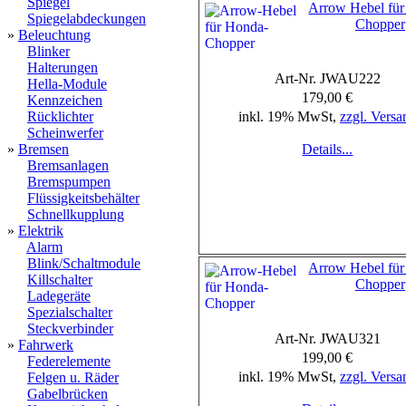
Spiegel
Arrow Hebel fü
Spiegelabdeckungen
Chopper
»
Beleuchtung
Blinker
Halterungen
Art-Nr. JWAU222
Hella-Module
179,00 €
Kennzeichen
Rücklichter
inkl. 19% MwSt,
zzgl. Versa
Scheinwerfer
»
Bremsen
Details...
Bremsanlagen
Bremspumpen
Flüssigkeitsbehälter
Schnellkupplung
»
Elektrik
Alarm
Blink/Schaltmodule
Arrow Hebel fü
Killschalter
Chopper
Ladegeräte
Spezialschalter
Steckverbinder
Art-Nr. JWAU321
»
Fahrwerk
199,00 €
Federelemente
inkl. 19% MwSt,
zzgl. Versa
Felgen u. Räder
Gabelbrücken