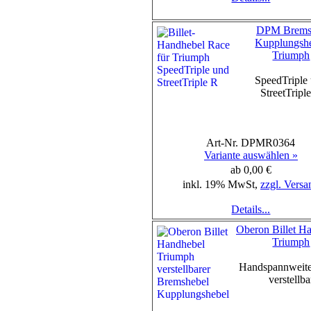
DPM Brems-
Kupplungsh
Triumph
SpeedTriple
StreetTripl
Art-Nr. DPMR0364
Variante auswählen »
ab 0,00 €
inkl. 19% MwSt,
zzgl. Versa
Details...
Oberon Billet H
Triumph
Handspannweite
verstellba