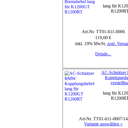
lang für K1
R1200R
Art-Nr. TT01-611-0006
119,00 €
inkl. 19% MwSt,
zzgl. Versa
Details...
AC-Schnitze
Kupplungsh
verstellba
lang für K1
R1200R
Art-Nr. TT01-611-0007/14
Variante auswählen »