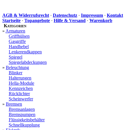
AGB & Widerrufsrecht
·
Datenschutz
·
Impressum
·
Kontakt
Startseite
·
Topangebote
·
Hilfe & Versand
·
Warenkorb
Kategorien
»
Armaturen
Griffhülsen
Gasgriffe
Handhebel
Lenkerendkappen
Spiegel
Spiegelabdeckungen
»
Beleuchtung
Blinker
Halterungen
Hella-Module
Kennzeichen
Rücklichter
Scheinwerfer
»
Bremsen
Bremsanlagen
Bremspumpen
Flüssigkeitsbehälter
Schnellkupplung