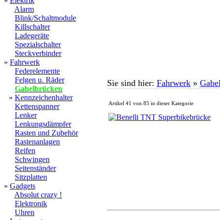
»
Elektrik
Alarm
Blink/Schaltmodule
Killschalter
Ladegeräte
Spezialschalter
Steckverbinder
»
Fahrwerk
Federelemente
Felgen u. Räder
Sie sind hier:
Fahrwerk
»
Gabe
Gabelbrücken
»
Kennzeichenhalter
Artikel 41 von 85 in dieser Kategorie
Kettenspanner
Lenker
Lenkungsdämpfer
Rasten und Zubehör
Rastenanlagen
Reifen
Schwingen
Seitenständer
Sitzplatten
»
Gadgets
Absolut crazy !
Elektronik
Uhren