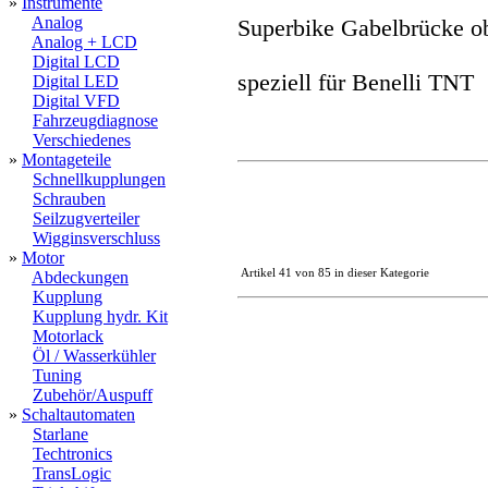
»
Instrumente
Analog
Superbike Gabelbrücke o
Analog + LCD
Digital LCD
speziell für Benelli TNT
Digital LED
Digital VFD
Fahrzeugdiagnose
Verschiedenes
»
Montageteile
Schnellkupplungen
Schrauben
Seilzugverteiler
Wigginsverschluss
»
Motor
Artikel 41 von 85 in dieser Kategorie
Abdeckungen
Kupplung
Kupplung hydr. Kit
Motorlack
Öl / Wasserkühler
Tuning
Zubehör/Auspuff
»
Schaltautomaten
Starlane
Techtronics
TransLogic