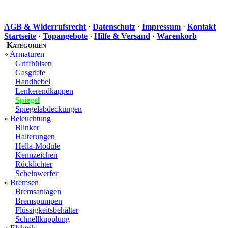
AGB & Widerrufsrecht
·
Datenschutz
·
Impressum
·
Kontakt
Startseite
·
Topangebote
·
Hilfe & Versand
·
Warenkorb
Kategorien
»
Armaturen
Griffhülsen
Gasgriffe
Handhebel
Lenkerendkappen
Spiegel
Spiegelabdeckungen
»
Beleuchtung
Blinker
Halterungen
Hella-Module
Kennzeichen
Rücklichter
Scheinwerfer
»
Bremsen
Bremsanlagen
Bremspumpen
Flüssigkeitsbehälter
Schnellkupplung