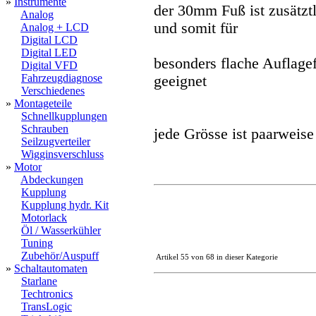
»
Instrumente
der 30mm Fuß ist zusätztl
Analog
und somit für
Analog + LCD
Digital LCD
Digital LED
besonders flache Auflage
Digital VFD
Fahrzeugdiagnose
geeignet
Verschiedenes
»
Montageteile
Schnellkupplungen
Schrauben
jede Grösse ist paarweise
Seilzugverteiler
Wigginsverschluss
»
Motor
Abdeckungen
Kupplung
Kupplung hydr. Kit
Motorlack
Öl / Wasserkühler
Tuning
Zubehör/Auspuff
Artikel 55 von 68 in dieser Kategorie
»
Schaltautomaten
Starlane
Techtronics
TransLogic