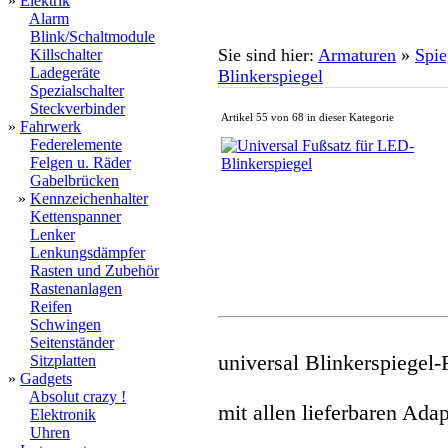
»
Elektrik
Alarm
Blink/Schaltmodule
Sie sind hier:
Armaturen
»
Spie
Killschalter
Ladegeräte
Blinkerspiegel
Spezialschalter
Steckverbinder
Artikel 55 von 68 in dieser Kategorie
»
Fahrwerk
Federelemente
Felgen u. Räder
Gabelbrücken
»
Kennzeichenhalter
Kettenspanner
Lenker
Lenkungsdämpfer
Rasten und Zubehör
Rastenanlagen
Reifen
Schwingen
Seitenständer
universal Blinkerspiegel
Sitzplatten
»
Gadgets
Absolut crazy !
mit allen lieferbaren Adap
Elektronik
Uhren